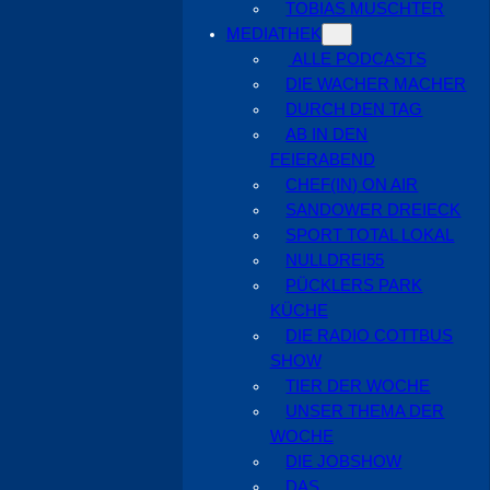
TOBIAS MUSCHTER
MEDIATHEK
ALLE PODCASTS
DIE WACHER MACHER
DURCH DEN TAG
AB IN DEN
FEIERABEND
CHEF(IN) ON AIR
SANDOWER DREIECK
SPORT TOTAL LOKAL
NULLDREI55
PÜCKLERS PARK
KÜCHE
DIE RADIO COTTBUS
SHOW
TIER DER WOCHE
UNSER THEMA DER
WOCHE
DIE JOBSHOW
DAS