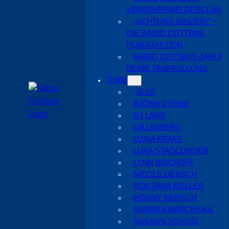
VERKEHRSMELDERCLUB
„ACHTUNG KINDER!“ –
DIE RADIO COTTBUS
PLAKATAKTION
RADIO COTTBUS ZAHLT
DEINE TANKFÜLLUNG
TEAM
ALLE
BJÖRN DYMKE
DJ LARS
LIA LIMBERG
LUISA KRAKE
LUKA STADELMEIER
LYNN BISCHOFF
NICOLE LIERSCH
ROKSANA MÜLLER
RONNY GERSCH
SANDRA MARCINSKA
SUSANN SCHÜTZ