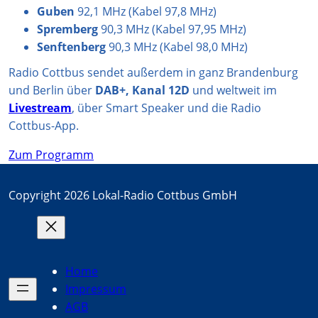
Guben
92,1 MHz (Kabel 97,8 MHz)
Spremberg
90,3 MHz (Kabel 97,95 MHz)
Senftenberg
90,3 MHz (Kabel 98,0 MHz)
Radio Cottbus sendet außerdem in ganz Brandenburg
und Berlin über
DAB+, Kanal 12D
und weltweit im
Livestream
, über Smart Speaker und die Radio
Cottbus-App.
Zum Programm
Copyright 2026 Lokal-Radio Cottbus GmbH
Home
Impressum
AGB