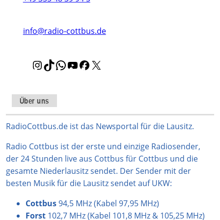
info@radio-cottbus.de
I
T
W
Y
F
X
n
i
h
o
a
s
k
a
u
c
t
T
t
T
e
Über uns
a
o
s
u
b
g
k
A
b
o
RadioCottbus.de ist das Newsportal für die Lausitz.
r
p
e
o
Radio Cottbus ist der erste und einzige Radiosender,
a
p
k
der 24 Stunden live aus Cottbus für Cottbus und die
m
gesamte Niederlausitz sendet. Der Sender mit der
besten Musik für die Lausitz sendet auf UKW:
Cottbus
94,5 MHz (Kabel 97,95 MHz)
Forst
102,7 MHz (Kabel 101,8 MHz & 105,25 MHz)