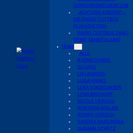
VERKEHRSMELDERCLUB
„ACHTUNG KINDER!“ –
DIE RADIO COTTBUS
PLAKATAKTION
RADIO COTTBUS ZAHLT
DEINE TANKFÜLLUNG
TEAM
ALLE
BJÖRN DYMKE
DJ LARS
LIA LIMBERG
LUISA KRAKE
LUKA STADELMEIER
LYNN BISCHOFF
NICOLE LIERSCH
ROKSANA MÜLLER
RONNY GERSCH
SANDRA MARCINSKA
SUSANN SCHÜTZ