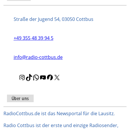
Straße der Jugend 54, 03050 Cottbus
+49 355 48 39 94 5
info@radio-cottbus.de
I
T
W
Y
F
X
n
i
h
o
a
s
k
a
u
c
t
T
t
T
e
Über uns
a
o
s
u
b
g
k
A
b
o
RadioCottbus.de ist das Newsportal für die Lausitz.
r
p
e
o
Radio Cottbus ist der erste und einzige Radiosender,
a
p
k