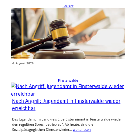
Lausitz
Anklage nach tödlichem Stoß auf Festgelände in
Boxberg
Nach einem tödlichen Vorfall auf einem Festgelände in Boxberg hat die
Staatsanwaltschaft Görlitz Anklage gegen einen 33-jährigen Mann
erhoben. Er…
weiterlesen
4. August 2026
Finsterwalde
Nach Angriff: Jugendamt in Finsterwalde wieder
erreichbar
Das Jugendamt im Landkreis Elbe-Elster nimmt in Finsterwalde wieder
den regulären Sprechbetrieb auf. Ab heute, sind die
Sozialpädagogischen Dienste wieder…
weiterlesen