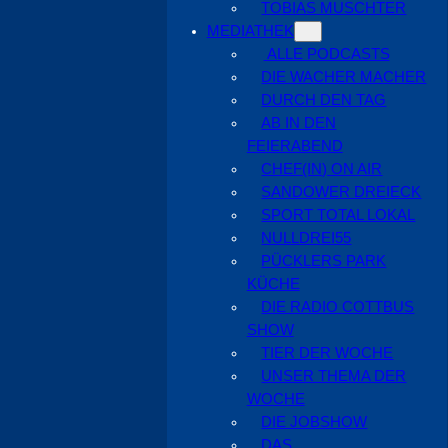
TOBIAS MUSCHTER
MEDIATHEK
ALLE PODCASTS
DIE WACHER MACHER
DURCH DEN TAG
AB IN DEN
FEIERABEND
CHEF(IN) ON AIR
SANDOWER DREIECK
SPORT TOTAL LOKAL
NULLDREI55
PÜCKLERS PARK
KÜCHE
DIE RADIO COTTBUS
SHOW
TIER DER WOCHE
UNSER THEMA DER
WOCHE
DIE JOBSHOW
DAS