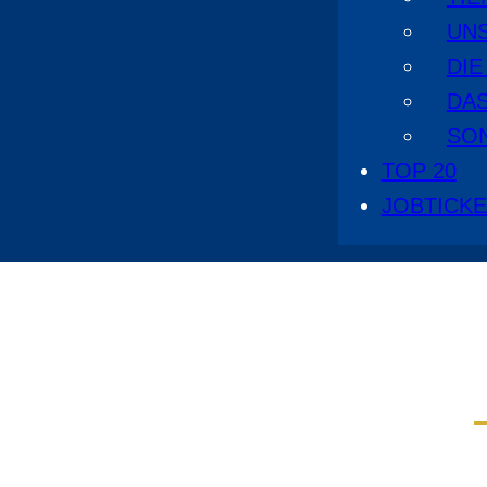
UN
DI
DA
SO
TOP 20
JOBTICK