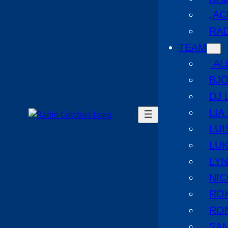
„AC
RAD
TEAM
AL
BJ
DJ 
LIA
LUI
LUK
LYN
NIC
RO
RO
SA