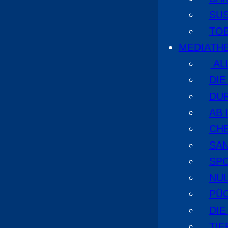
SU
TO
MEDIATH
AL
DI
DU
AB 
CHE
SA
SPO
NUL
PÜ
DIE
TI