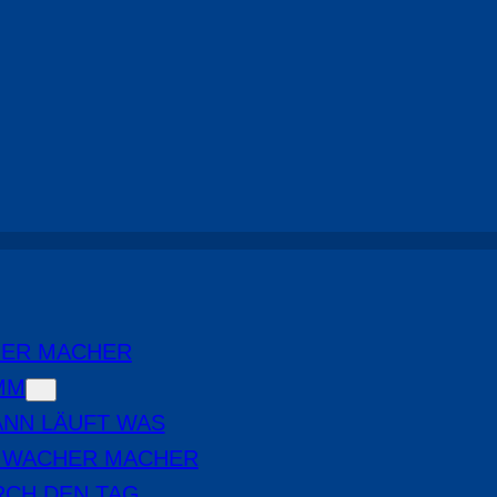
Highlights
, 
Radio Cottbus-Show
HER MACHER
MM
NN LÄUFT WAS
E WACHER MACHER
RCH DEN TAG