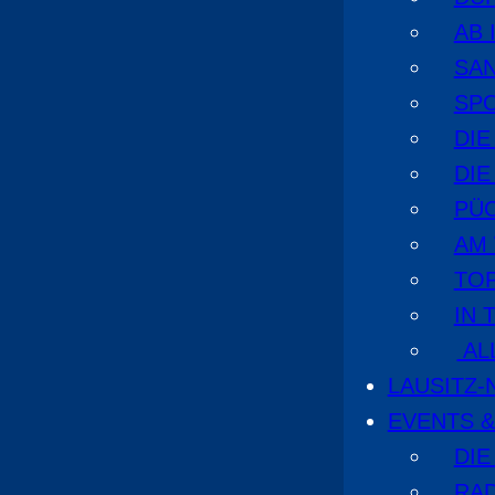
AB 
SA
SPO
DI
DIE
PÜ
AM
TOP
IN 
AL
LAUSITZ
EVENTS &
DIE
RA