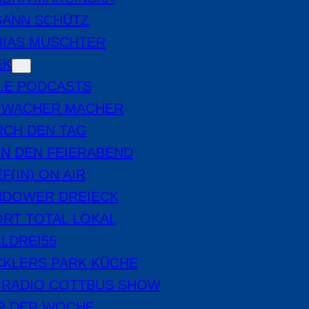
SANN SCHÜTZ
BIAS MUSCHTER
EK
LE PODCASTS
E WACHER MACHER
RCH DEN TAG
IN DEN FEIERABEND
F(IN) ON AIR
NDOWER DREIECK
RT TOTAL LOKAL
LDREI55
CKLERS PARK KÜCHE
 RADIO COTTBUS SHOW
ER DER WOCHE