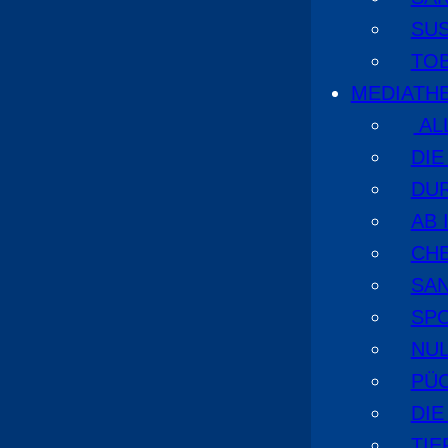
SU
TO
MEDIATH
AL
DI
DU
AB 
CHE
SA
SPO
NUL
PÜ
DIE
TI