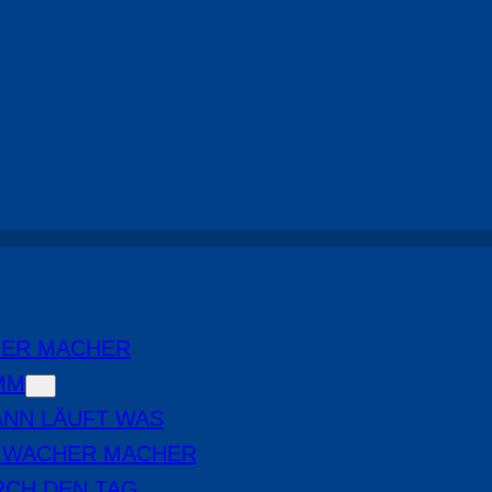
Ab in den Feierabend
, 
Highlights
HER MACHER
MM
NN LÄUFT WAS
E WACHER MACHER
RCH DEN TAG