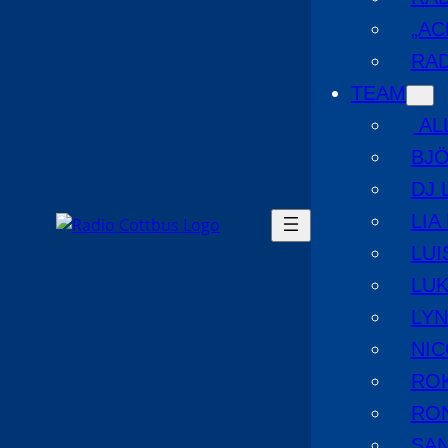
„AC
RAD
TEAM
AL
BJ
DJ 
LIA
LUI
LUK
LYN
NIC
RO
RO
SA