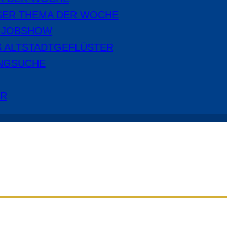
SER THEMA DER WOCHE
E JOBSHOW
S ALTSTADTGEFLÜSTER
NGSUCHE
ER
Aus dem Radio Cottbus Programm