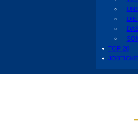
UN
DI
DA
SO
TOP 20
JOBTICK