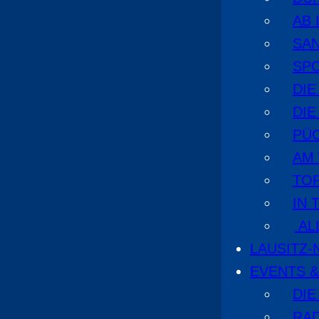
AB 
SA
SPO
DI
DIE
PÜ
AM
TOP
IN 
AL
LAUSITZ
EVENTS &
DIE
RA