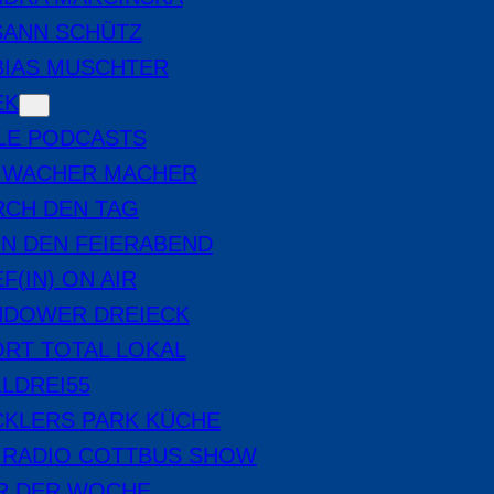
SANN SCHÜTZ
BIAS MUSCHTER
EK
LE PODCASTS
E WACHER MACHER
RCH DEN TAG
IN DEN FEIERABEND
F(IN) ON AIR
NDOWER DREIECK
RT TOTAL LOKAL
LDREI55
CKLERS PARK KÜCHE
 RADIO COTTBUS SHOW
ER DER WOCHE