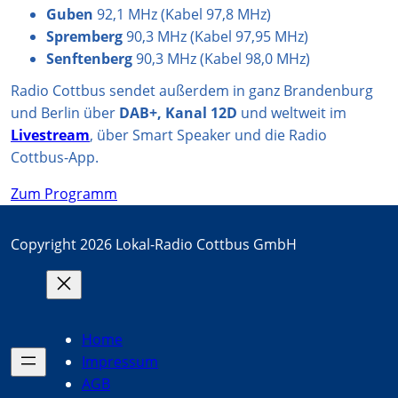
Guben
92,1 MHz (Kabel 97,8 MHz)
Spremberg
90,3 MHz (Kabel 97,95 MHz)
Senftenberg
90,3 MHz (Kabel 98,0 MHz)
Radio Cottbus sendet außerdem in ganz Brandenburg
und Berlin über
DAB+, Kanal 12D
und weltweit im
Livestream
, über Smart Speaker und die Radio
Cottbus-App.
Zum Programm
Copyright 2026 Lokal-Radio Cottbus GmbH
Home
Impressum
AGB