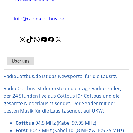
info@radio-cottbus.de
I
T
W
Y
F
X
n
i
h
o
a
s
k
a
u
c
t
T
t
T
e
Über uns
a
o
s
u
b
g
k
A
b
o
RadioCottbus.de ist das Newsportal für die Lausitz.
r
p
e
o
Radio Cottbus ist der erste und einzige Radiosender,
a
p
k
der 24 Stunden live aus Cottbus für Cottbus und die
m
gesamte Niederlausitz sendet. Der Sender mit der
besten Musik für die Lausitz sendet auf UKW:
Cottbus
94,5 MHz (Kabel 97,95 MHz)
Forst
102,7 MHz (Kabel 101,8 MHz & 105,25 MHz)