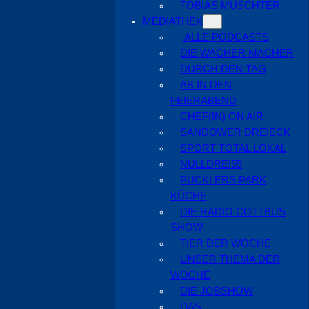
TOBIAS MUSCHTER
MEDIATHEK
ALLE PODCASTS
DIE WACHER MACHER
DURCH DEN TAG
AB IN DEN
FEIERABEND
CHEF(IN) ON AIR
SANDOWER DREIECK
SPORT TOTAL LOKAL
NULLDREI55
PÜCKLERS PARK
KÜCHE
DIE RADIO COTTBUS
SHOW
TIER DER WOCHE
UNSER THEMA DER
WOCHE
DIE JOBSHOW
DAS