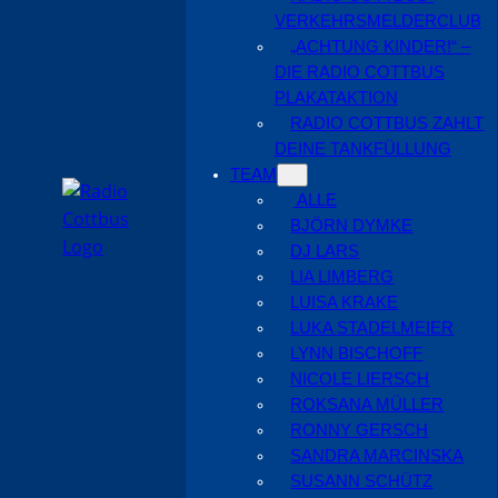
VERKEHRSMELDERCLUB
„ACHTUNG KINDER!“ –
DIE RADIO COTTBUS
PLAKATAKTION
RADIO COTTBUS ZAHLT
DEINE TANKFÜLLUNG
TEAM
ALLE
BJÖRN DYMKE
DJ LARS
LIA LIMBERG
LUISA KRAKE
LUKA STADELMEIER
LYNN BISCHOFF
NICOLE LIERSCH
ROKSANA MÜLLER
RONNY GERSCH
SANDRA MARCINSKA
SUSANN SCHÜTZ