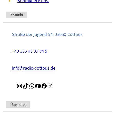
Kontaktiere uns!
Kontakt
Straße der Jugend 54, 03050 Cottbus
+49 355 48 39 94 5
info@radio-cottbus.de
I
T
W
Y
F
X
n
i
h
o
a
s
k
a
u
c
t
T
t
T
e
Über uns
a
o
s
u
b