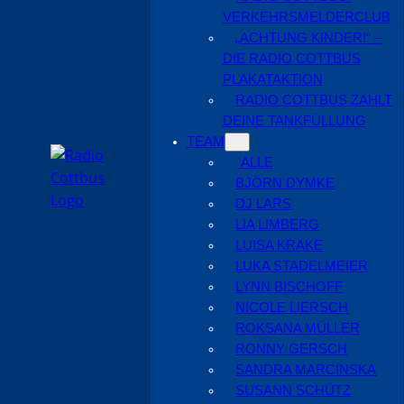
VERKEHRSMELDERCLUB
„ACHTUNG KINDER!“ –
DIE RADIO COTTBUS
PLAKATAKTION
RADIO COTTBUS ZAHLT
DEINE TANKFÜLLUNG
TEAM
ALLE
BJÖRN DYMKE
DJ LARS
LIA LIMBERG
LUISA KRAKE
LUKA STADELMEIER
LYNN BISCHOFF
NICOLE LIERSCH
ROKSANA MÜLLER
RONNY GERSCH
SANDRA MARCINSKA
SUSANN SCHÜTZ