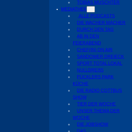
TOBIAS MUSCHTER
MEDIATHEK
ALLE PODCASTS
DIE WACHER MACHER
DURCH DEN TAG
AB IN DEN
FEIERABEND
CHEF(IN) ON AIR
SANDOWER DREIECK
SPORT TOTAL LOKAL
NULLDREI55
PÜCKLERS PARK
KÜCHE
DIE RADIO COTTBUS
SHOW
TIER DER WOCHE
UNSER THEMA DER
WOCHE
DIE JOBSHOW
DAS