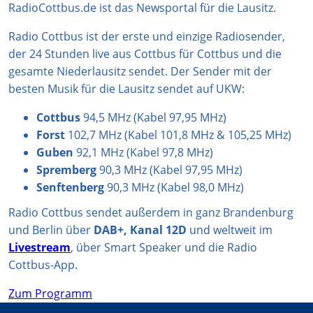
g
k
A
b
o
RadioCottbus.de ist das Newsportal für die Lausitz.
r
p
e
o
Radio Cottbus ist der erste und einzige Radiosender,
a
p
k
der 24 Stunden live aus Cottbus für Cottbus und die
m
gesamte Niederlausitz sendet. Der Sender mit der
besten Musik für die Lausitz sendet auf UKW:
Cottbus
94,5 MHz (Kabel 97,95 MHz)
Forst
102,7 MHz (Kabel 101,8 MHz & 105,25 MHz)
Guben
92,1 MHz (Kabel 97,8 MHz)
Spremberg
90,3 MHz (Kabel 97,95 MHz)
Senftenberg
90,3 MHz (Kabel 98,0 MHz)
Radio Cottbus sendet außerdem in ganz Brandenburg
und Berlin über
DAB+, Kanal 12D
und weltweit im
Livestream
, über Smart Speaker und die Radio
Cottbus-App.
Zum Programm