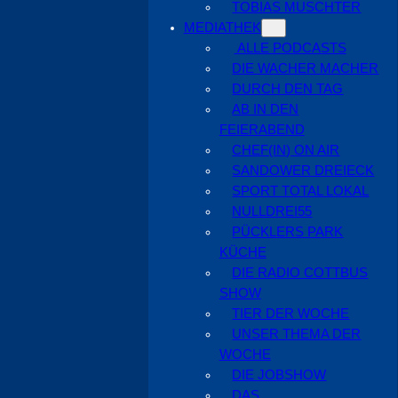
TOBIAS MUSCHTER
MEDIATHEK
ALLE PODCASTS
DIE WACHER MACHER
DURCH DEN TAG
AB IN DEN
FEIERABEND
CHEF(IN) ON AIR
SANDOWER DREIECK
SPORT TOTAL LOKAL
NULLDREI55
PÜCKLERS PARK
KÜCHE
DIE RADIO COTTBUS
SHOW
TIER DER WOCHE
UNSER THEMA DER
WOCHE
DIE JOBSHOW
DAS