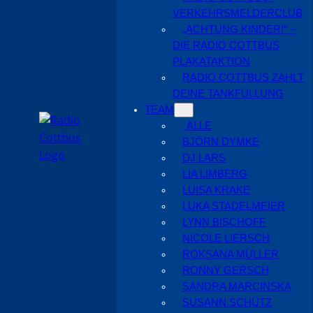
VERKEHRSMELDERCLUB
„ACHTUNG KINDER!“ –
DIE RADIO COTTBUS
PLAKATAKTION
RADIO COTTBUS ZAHLT
DEINE TANKFÜLLUNG
TEAM
ALLE
BJÖRN DYMKE
DJ LARS
LIA LIMBERG
LUISA KRAKE
LUKA STADELMEIER
LYNN BISCHOFF
NICOLE LIERSCH
ROKSANA MÜLLER
RONNY GERSCH
SANDRA MARCINSKA
SUSANN SCHÜTZ