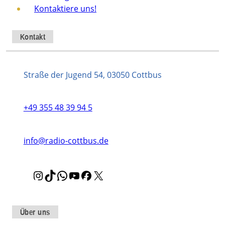
Kontaktiere uns!
Kontakt
Straße der Jugend 54, 03050 Cottbus
+49 355 48 39 94 5
info@radio-cottbus.de
I
T
W
Y
F
X
n
i
h
o
a
s
k
a
u
c
t
T
t
T
e
Über uns