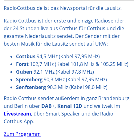
a
o
s
u
b
g
k
A
b
o
RadioCottbus.de ist das Newsportal für die Lausitz.
r
p
e
o
Radio Cottbus ist der erste und einzige Radiosender,
a
p
k
der 24 Stunden live aus Cottbus für Cottbus und die
m
gesamte Niederlausitz sendet. Der Sender mit der
besten Musik für die Lausitz sendet auf UKW:
Cottbus
94,5 MHz (Kabel 97,95 MHz)
Forst
102,7 MHz (Kabel 101,8 MHz & 105,25 MHz)
Guben
92,1 MHz (Kabel 97,8 MHz)
Spremberg
90,3 MHz (Kabel 97,95 MHz)
Senftenberg
90,3 MHz (Kabel 98,0 MHz)
Radio Cottbus sendet außerdem in ganz Brandenburg
und Berlin über
DAB+, Kanal 12D
und weltweit im
Livestream
, über Smart Speaker und die Radio
Cottbus-App.
Zum Programm