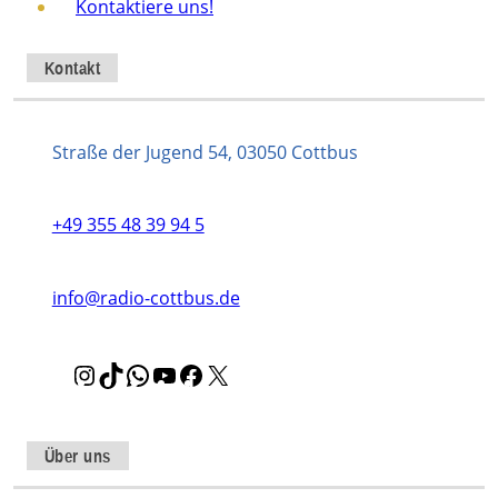
Kontaktiere uns!
Kontakt
Straße der Jugend 54, 03050 Cottbus
+49 355 48 39 94 5
info@radio-cottbus.de
I
T
W
Y
F
X
n
i
h
o
a
s
k
a
u
c
t
T
t
T
e
Über uns
a
o
s
u
b