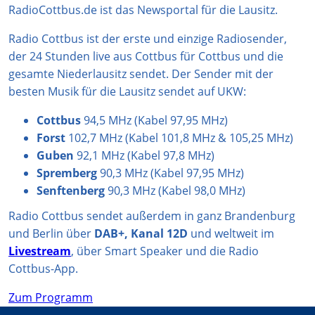
g
k
A
b
o
RadioCottbus.de ist das Newsportal für die Lausitz.
r
p
e
o
Radio Cottbus ist der erste und einzige Radiosender,
a
p
k
der 24 Stunden live aus Cottbus für Cottbus und die
m
gesamte Niederlausitz sendet. Der Sender mit der
besten Musik für die Lausitz sendet auf UKW:
Cottbus
94,5 MHz (Kabel 97,95 MHz)
Forst
102,7 MHz (Kabel 101,8 MHz & 105,25 MHz)
Guben
92,1 MHz (Kabel 97,8 MHz)
Spremberg
90,3 MHz (Kabel 97,95 MHz)
Senftenberg
90,3 MHz (Kabel 98,0 MHz)
Radio Cottbus sendet außerdem in ganz Brandenburg
und Berlin über
DAB+, Kanal 12D
und weltweit im
Livestream
, über Smart Speaker und die Radio
Cottbus-App.
Zum Programm