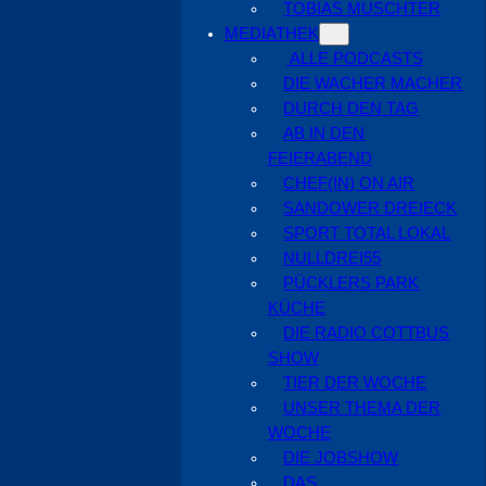
TOBIAS MUSCHTER
MEDIATHEK
ALLE PODCASTS
DIE WACHER MACHER
DURCH DEN TAG
AB IN DEN
FEIERABEND
CHEF(IN) ON AIR
SANDOWER DREIECK
SPORT TOTAL LOKAL
NULLDREI55
PÜCKLERS PARK
KÜCHE
DIE RADIO COTTBUS
SHOW
TIER DER WOCHE
UNSER THEMA DER
WOCHE
DIE JOBSHOW
DAS