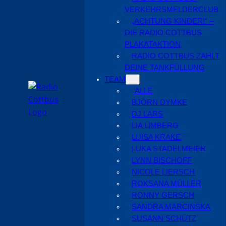
VERKEHRSMELDERCLUB
„ACHTUNG KINDER!“ –
DIE RADIO COTTBUS
PLAKATAKTION
RADIO COTTBUS ZAHLT
DEINE TANKFÜLLUNG
TEAM
ALLE
BJÖRN DYMKE
DJ LARS
LIA LIMBERG
LUISA KRAKE
LUKA STADELMEIER
LYNN BISCHOFF
NICOLE LIERSCH
ROKSANA MÜLLER
RONNY GERSCH
SANDRA MARCINSKA
SUSANN SCHÜTZ