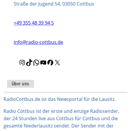
Straße der Jugend 54, 03050 Cottbus
+49 355 48 39 94 5
info@radio-cottbus.de
I
T
W
Y
F
X
n
i
h
o
a
s
k
a
u
c
t
T
t
T
e
Über uns
a
o
s
u
b
g
k
A
b
o
RadioCottbus.de ist das Newsportal für die Lausitz.
r
p
e
o
Radio Cottbus ist der erste und einzige Radiosender,
a
p
k
der 24 Stunden live aus Cottbus für Cottbus und die
m
gesamte Niederlausitz sendet. Der Sender mit der