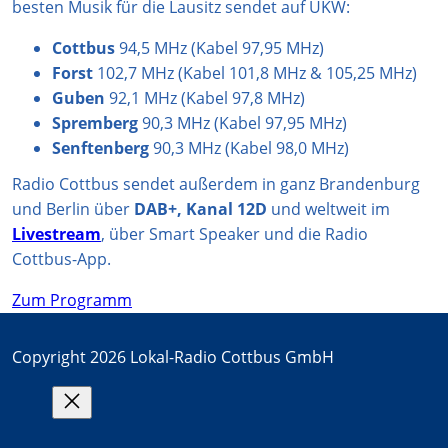
besten Musik für die Lausitz sendet auf UKW:
Cottbus
94,5 MHz (Kabel 97,95 MHz)
Forst
102,7 MHz (Kabel 101,8 MHz & 105,25 MHz)
Guben
92,1 MHz (Kabel 97,8 MHz)
Spremberg
90,3 MHz (Kabel 97,95 MHz)
Senftenberg
90,3 MHz (Kabel 98,0 MHz)
Radio Cottbus sendet außerdem in ganz Brandenburg
und Berlin über
DAB+, Kanal 12D
und weltweit im
Livestream
, über Smart Speaker und die Radio
Cottbus-App.
Zum Programm
Copyright 2026 Lokal-Radio Cottbus GmbH