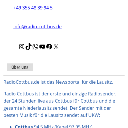
+49 355 48 39 94 5
info@radio-cottbus.de
I
T
W
Y
F
X
n
i
h
o
a
s
k
a
u
c
t
T
t
T
e
Über uns
a
o
s
u
b
g
k
A
b
o
RadioCottbus.de ist das Newsportal für die Lausitz.
r
p
e
o
Radio Cottbus ist der erste und einzige Radiosender,
a
p
k
der 24 Stunden live aus Cottbus für Cottbus und die
m
gesamte Niederlausitz sendet. Der Sender mit der
besten Musik für die Lausitz sendet auf UKW:
Cottbus
94,5 MHz (Kabel 97,95 MHz)