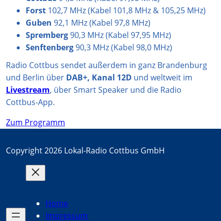
Forst
102,7 MHz (Kabel 101,8 MHz & 105,25 MHz)
Guben
92,1 MHz (Kabel 97,8 MHz)
Spremberg
90,3 MHz (Kabel 97,95 MHz)
Senftenberg
90,3 MHz (Kabel 98,0 MHz)
Radio Cottbus sendet außerdem in ganz Brandenburg
und Berlin über
DAB+, Kanal 12D
und weltweit im
Livestream
, über Smart Speaker und die Radio
Cottbus-App.
Zum Programm
Copyright 2026 Lokal-Radio Cottbus GmbH
Home
Impressum