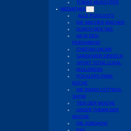
TOBIAS MUSCHTER
MEDIATHEK
ALLE PODCASTS
DIE WACHER MACHER
DURCH DEN TAG
AB IN DEN
FEIERABEND
CHEF(IN) ON AIR
SANDOWER DREIECK
SPORT TOTAL LOKAL
NULLDREI55
PÜCKLERS PARK
KÜCHE
DIE RADIO COTTBUS
SHOW
TIER DER WOCHE
UNSER THEMA DER
WOCHE
DIE JOBSHOW
DAS