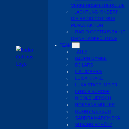
VERKEHRSMELDERCLUB
„ACHTUNG KINDER!“ –
DIE RADIO COTTBUS
PLAKATAKTION
RADIO COTTBUS ZAHLT
DEINE TANKFÜLLUNG
TEAM
ALLE
BJÖRN DYMKE
DJ LARS
LIA LIMBERG
LUISA KRAKE
LUKA STADELMEIER
LYNN BISCHOFF
NICOLE LIERSCH
ROKSANA MÜLLER
RONNY GERSCH
SANDRA MARCINSKA
SUSANN SCHÜTZ