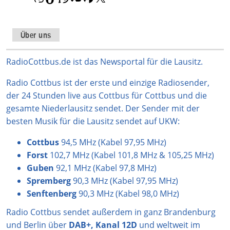
n
i
h
o
a
s
k
a
u
c
t
T
t
T
e
Über uns
a
o
s
u
b
g
k
A
b
o
RadioCottbus.de ist das Newsportal für die Lausitz.
r
p
e
o
Radio Cottbus ist der erste und einzige Radiosender,
a
p
k
der 24 Stunden live aus Cottbus für Cottbus und die
m
gesamte Niederlausitz sendet. Der Sender mit der
besten Musik für die Lausitz sendet auf UKW:
Cottbus
94,5 MHz (Kabel 97,95 MHz)
Forst
102,7 MHz (Kabel 101,8 MHz & 105,25 MHz)
Guben
92,1 MHz (Kabel 97,8 MHz)
Spremberg
90,3 MHz (Kabel 97,95 MHz)
Senftenberg
90,3 MHz (Kabel 98,0 MHz)
Radio Cottbus sendet außerdem in ganz Brandenburg
und Berlin über
DAB+, Kanal 12D
und weltweit im