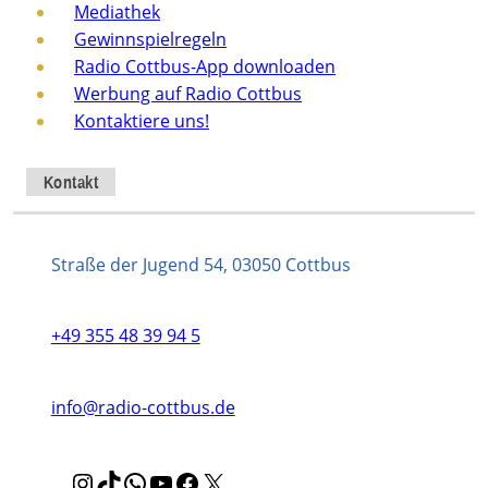
Mediathek
Gewinnspielregeln
Radio Cottbus-App downloaden
Werbung auf Radio Cottbus
Kontaktiere uns!
Kontakt
Straße der Jugend 54, 03050 Cottbus
+49 355 48 39 94 5
info@radio-cottbus.de
I
T
W
Y
F
X