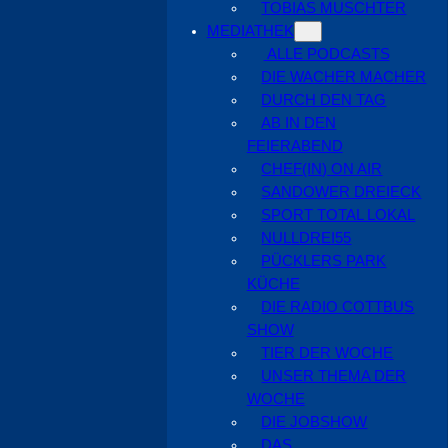
TOBIAS MUSCHTER
MEDIATHEK
ALLE PODCASTS
DIE WACHER MACHER
DURCH DEN TAG
AB IN DEN
FEIERABEND
CHEF(IN) ON AIR
SANDOWER DREIECK
SPORT TOTAL LOKAL
NULLDREI55
PÜCKLERS PARK
KÜCHE
DIE RADIO COTTBUS
SHOW
TIER DER WOCHE
UNSER THEMA DER
WOCHE
DIE JOBSHOW
DAS