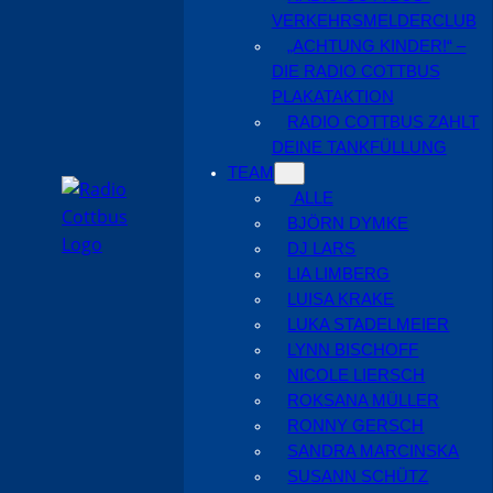
VERKEHRSMELDERCLUB
„ACHTUNG KINDER!“ –
DIE RADIO COTTBUS
PLAKATAKTION
RADIO COTTBUS ZAHLT
DEINE TANKFÜLLUNG
TEAM
ALLE
BJÖRN DYMKE
DJ LARS
LIA LIMBERG
LUISA KRAKE
LUKA STADELMEIER
LYNN BISCHOFF
NICOLE LIERSCH
ROKSANA MÜLLER
RONNY GERSCH
SANDRA MARCINSKA
SUSANN SCHÜTZ