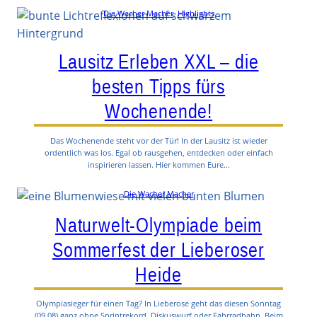
Die Wacher Macher
, 
Highlights
Lausitz Erleben XXL – die
besten Tipps fürs
Wochenende!
Das Wochenende steht vor der Tür! In der Lausitz ist wieder
ordentlich was los. Egal ob rausgehen, entdecken oder einfach
inspirieren lassen. Hier kommen Eure…
Die Wacher Macher
Naturwelt-Olympiade beim
Sommerfest der Lieberoser
Heide
Olympiasieger für einen Tag? In Lieberose geht das diesen Sonntag
(09.08) ganz ohne Sprintrekord, Diskuswurf oder Fahrradbahn. Beim