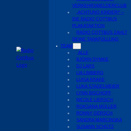
VERKEHRSMELDERCLUB
„ACHTUNG KINDER!“ –
DIE RADIO COTTBUS
PLAKATAKTION
RADIO COTTBUS ZAHLT
DEINE TANKFÜLLUNG
TEAM
ALLE
BJÖRN DYMKE
DJ LARS
LIA LIMBERG
LUISA KRAKE
LUKA STADELMEIER
LYNN BISCHOFF
NICOLE LIERSCH
ROKSANA MÜLLER
RONNY GERSCH
SANDRA MARCINSKA
SUSANN SCHÜTZ