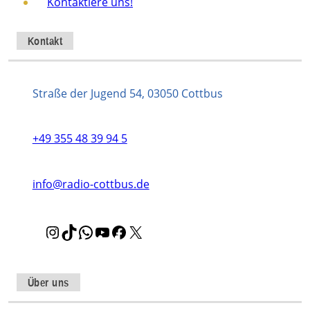
Kontaktiere uns!
Kontakt
Straße der Jugend 54, 03050 Cottbus
+49 355 48 39 94 5
info@radio-cottbus.de
I
T
W
Y
F
X
n
i
h
o
a
s
k
a
u
c
t
T
t
T
e
Über uns
a
o
s
u
b