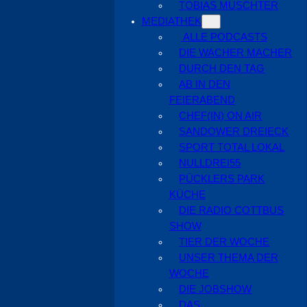
TOBIAS MUSCHTER
MEDIATHEK
ALLE PODCASTS
DIE WACHER MACHER
DURCH DEN TAG
AB IN DEN
FEIERABEND
CHEF(IN) ON AIR
SANDOWER DREIECK
SPORT TOTAL LOKAL
NULLDREI55
PÜCKLERS PARK
KÜCHE
DIE RADIO COTTBUS
SHOW
TIER DER WOCHE
UNSER THEMA DER
WOCHE
DIE JOBSHOW
DAS