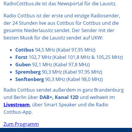
g
k
A
b
o
RadioCottbus.de ist das Newsportal für die Lausitz.
r
p
e
o
Radio Cottbus ist der erste und einzige Radiosender,
a
p
k
der 24 Stunden live aus Cottbus für Cottbus und die
m
gesamte Niederlausitz sendet. Der Sender mit der
besten Musik für die Lausitz sendet auf UKW:
Cottbus
94,5 MHz (Kabel 97,95 MHz)
Forst
102,7 MHz (Kabel 101,8 MHz & 105,25 MHz)
Guben
92,1 MHz (Kabel 97,8 MHz)
Spremberg
90,3 MHz (Kabel 97,95 MHz)
Senftenberg
90,3 MHz (Kabel 98,0 MHz)
Radio Cottbus sendet außerdem in ganz Brandenburg
und Berlin über
DAB+, Kanal 12D
und weltweit im
Livestream
, über Smart Speaker und die Radio
Cottbus-App.
Zum Programm