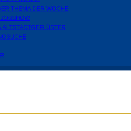
SER THEMA DER WOCHE
E JOBSHOW
S ALTSTADTGEFLÜSTER
NGSUCHE
ER
Aus dem Radio Cottbus Programm