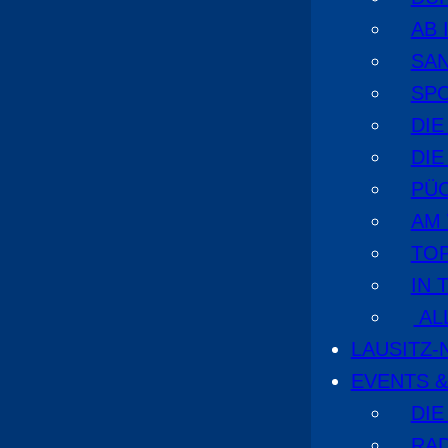
AB 
SA
SPO
DI
DIE
PÜ
AM
TOP
IN 
AL
LAUSITZ
EVENTS &
DIE
RA