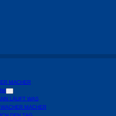
Bürgersprechstunde
, 
Highlights
HER MACHER
MM
NN LÄUFT WAS
E WACHER MACHER
RCH DEN TAG