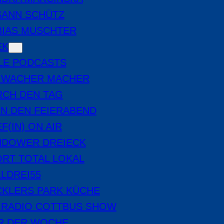
SANN SCHÜTZ
BIAS MUSCHTER
EK
LE PODCASTS
E WACHER MACHER
RCH DEN TAG
IN DEN FEIERABEND
F(IN) ON AIR
NDOWER DREIECK
RT TOTAL LOKAL
LDREI55
CKLERS PARK KÜCHE
 RADIO COTTBUS SHOW
ER DER WOCHE