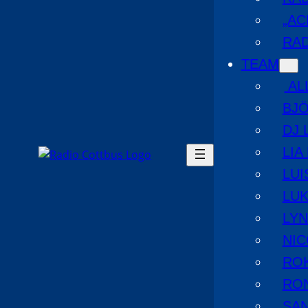
„AC
RAD
TEAM
AL
BJ
DJ 
LIA
LUI
LUK
LYN
NIC
RO
RO
SA