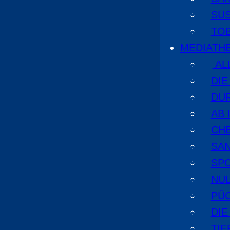
SU
TO
MEDIATH
AL
DI
DU
AB 
CHE
SA
SPO
NUL
PÜ
DIE
TI