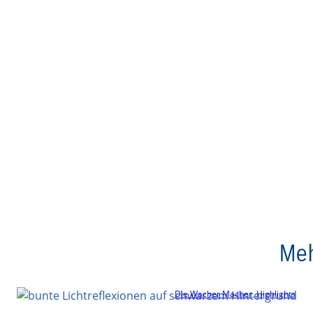
Meh
Die Wacher Macher
, 
Highlights