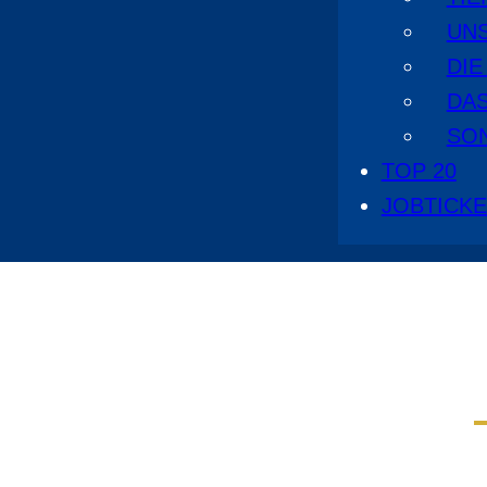
UN
DI
DA
SO
TOP 20
JOBTICK