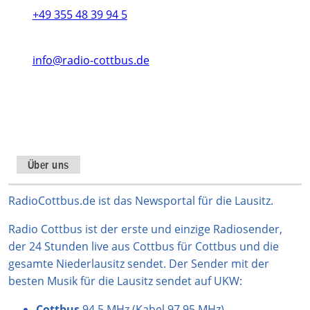
+49 355 48 39 94 5
info@radio-cottbus.de
Instagram
TikTok
WhatsApp
YouTube
Facebook
X
Über uns
RadioCottbus.de ist das Newsportal für die Lausitz.
Radio Cottbus ist der erste und einzige Radiosender,
der 24 Stunden live aus Cottbus für Cottbus und die
gesamte Niederlausitz sendet. Der Sender mit der
besten Musik für die Lausitz sendet auf UKW:
Cottbus
94,5 MHz (Kabel 97,95 MHz)