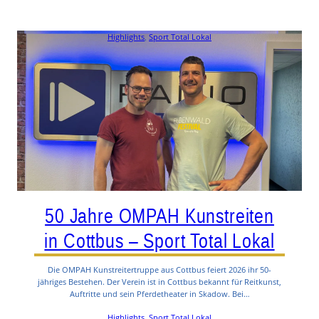
Highlights
, 
Sport Total Lokal
50 Jahre OMPAH Kunstreiten
in Cottbus – Sport Total Lokal
Die OMPAH Kunstreitertruppe aus Cottbus feiert 2026 ihr 50-
jähriges Bestehen. Der Verein ist in Cottbus bekannt für Reitkunst,
Auftritte und sein Pferdetheater in Skadow. Bei…
Highlights
, 
Sport Total Lokal