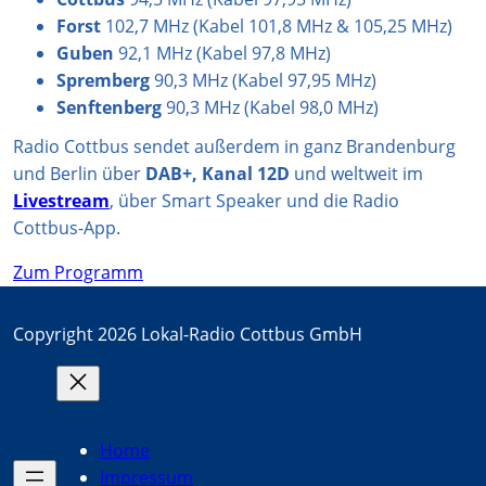
Forst
102,7 MHz (Kabel 101,8 MHz & 105,25 MHz)
Guben
92,1 MHz (Kabel 97,8 MHz)
Spremberg
90,3 MHz (Kabel 97,95 MHz)
Senftenberg
90,3 MHz (Kabel 98,0 MHz)
Radio Cottbus sendet außerdem in ganz Brandenburg
und Berlin über
DAB+, Kanal 12D
und weltweit im
Livestream
, über Smart Speaker und die Radio
Cottbus-App.
Zum Programm
Copyright 2026 Lokal-Radio Cottbus GmbH
Home
Impressum