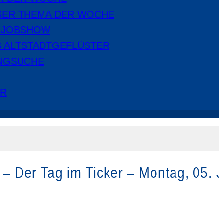
SER THEMA DER WOCHE
E JOBSHOW
S ALTSTADTGEFLÜSTER
NGSUCHE
ER
e – Der Tag im Ticker – Montag, 05.