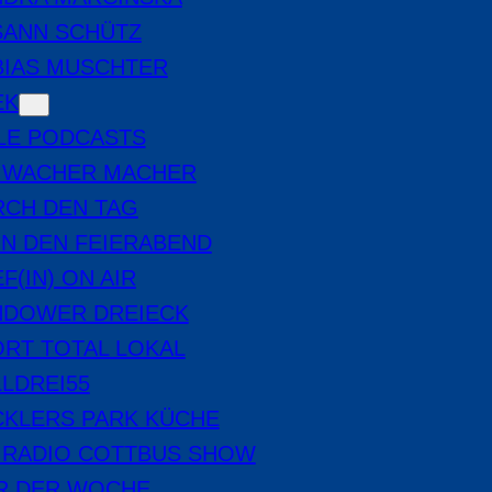
SANN SCHÜTZ
BIAS MUSCHTER
EK
LE PODCASTS
E WACHER MACHER
RCH DEN TAG
IN DEN FEIERABEND
F(IN) ON AIR
NDOWER DREIECK
RT TOTAL LOKAL
LDREI55
CKLERS PARK KÜCHE
 RADIO COTTBUS SHOW
ER DER WOCHE