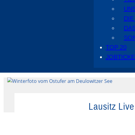
UN
DI
DA
SO
TOP 20
JOBTICK
Lausitz Liv