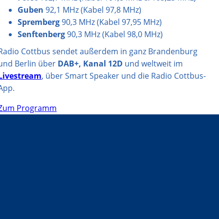
Guben
92,1 MHz (Kabel 97,8 MHz)
Spremberg
90,3 MHz (Kabel 97,95 MHz)
Senftenberg
90,3 MHz (Kabel 98,0 MHz)
Radio Cottbus sendet außerdem in ganz Brandenburg
und Berlin über
DAB+, Kanal 12D
und weltweit im
Livestream
, über Smart Speaker und die Radio Cottbus-
App.
Zum Programm