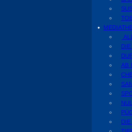
SU
TO
MEDIATH
AL
DI
DU
AB 
CHE
SA
SPO
NUL
PÜ
DIE
TI