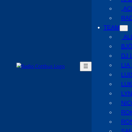
„AC
RAD
TEAM
AL
BJ
DJ 
LIA
LUI
LUK
LYN
NIC
RO
RO
SA