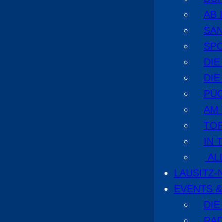
AB 
SA
SPO
DI
DIE
PÜ
AM
TOP
IN 
AL
LAUSITZ
EVENTS &
DIE
RA