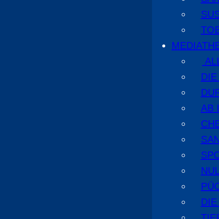
SU
TO
MEDIATH
AL
DI
DU
AB 
CHE
SA
SPO
NUL
PÜ
DIE
TI