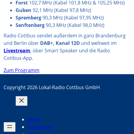
Forst
102,7 MHz (Kabel 101,8 MHz & 105,25 MHz)
Guben
92,1 MHz (Kabel 97,8 MHz)
Spremberg
90,3 MHz (Kabel 97,95 MHz)
Senftenberg
90,3 MHz (Kabel 98,0 MHz)
Radio Cottbus sendet außerdem in ganz Brandenburg
und Berlin über
DAB+, Kanal 12D
und weltweit im
Livestream
, über Smart Speaker und die Radio
Cottbus-App.
Zum Programm
Copyright 2026 Lokal-Radio Cottbus GmbH
Home
Impressum