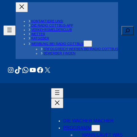
Alle Liveblogs zeigen
KONTAKTIERE UNS!
DIE RADIO COTTBUS-APP
Suche
VERKEHRSMELDERCLUB
WETTER
RATGEBER
WERBUNG BEI RADIO COTTBUS
ERFOLGREICH WERBEN BEI RADIO COTTBUS
BEWERBER FINDEN
Instagram
TikTok
WhatsApp
YouTube
Facebook
X
DIE WACHER MACHER
PROGRAMM
WANN LÄUFT WAS