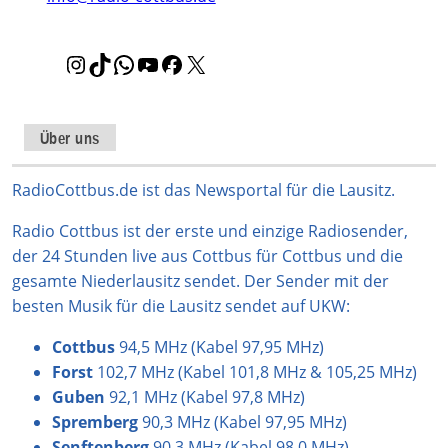
I
T
W
Y
F
X
n
i
h
o
a
s
k
a
u
c
t
T
t
T
e
Über uns
a
o
s
u
b
g
k
A
b
o
RadioCottbus.de ist das Newsportal für die Lausitz.
r
p
e
o
Radio Cottbus ist der erste und einzige Radiosender,
a
p
k
der 24 Stunden live aus Cottbus für Cottbus und die
m
gesamte Niederlausitz sendet. Der Sender mit der
besten Musik für die Lausitz sendet auf UKW:
Cottbus
94,5 MHz (Kabel 97,95 MHz)
Forst
102,7 MHz (Kabel 101,8 MHz & 105,25 MHz)
Guben
92,1 MHz (Kabel 97,8 MHz)
Spremberg
90,3 MHz (Kabel 97,95 MHz)
Senftenberg
90,3 MHz (Kabel 98,0 MHz)