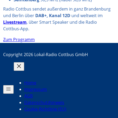
Radio Cottbus sendet außerdem in ganz Brandenburg
und Berlin über
DAB+, Kanal 12D
und weltweit im
Livestream
, über Smart Speaker und die Radio
Cottbus-App.
Zum Programm
Copyright 2026 Lokal-Radio Cottbus GmbH
Home
Impressum
AGB
Datenschutzhinweis
Cookie-Richtlinie (EU)