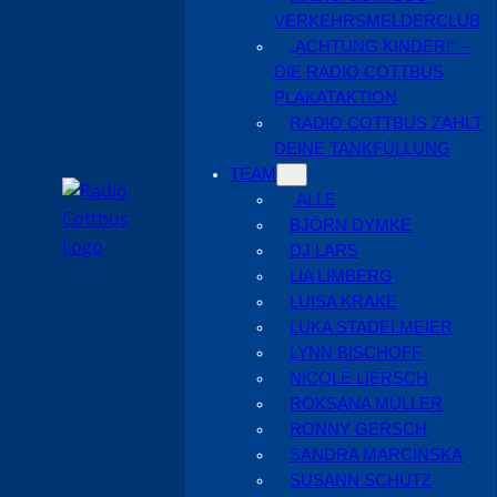
VERKEHRSMELDERCLUB
„ACHTUNG KINDER!“ –
DIE RADIO COTTBUS
PLAKATAKTION
RADIO COTTBUS ZAHLT
DEINE TANKFÜLLUNG
TEAM
ALLE
BJÖRN DYMKE
DJ LARS
LIA LIMBERG
LUISA KRAKE
LUKA STADELMEIER
LYNN BISCHOFF
NICOLE LIERSCH
ROKSANA MÜLLER
RONNY GERSCH
SANDRA MARCINSKA
SUSANN SCHÜTZ