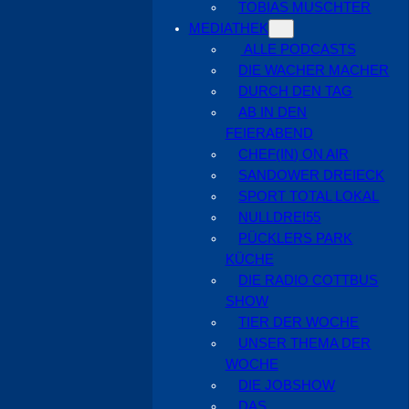
TOBIAS MUSCHTER
MEDIATHEK
ALLE PODCASTS
DIE WACHER MACHER
DURCH DEN TAG
AB IN DEN
FEIERABEND
CHEF(IN) ON AIR
SANDOWER DREIECK
SPORT TOTAL LOKAL
NULLDREI55
PÜCKLERS PARK
KÜCHE
DIE RADIO COTTBUS
SHOW
TIER DER WOCHE
UNSER THEMA DER
WOCHE
DIE JOBSHOW
DAS