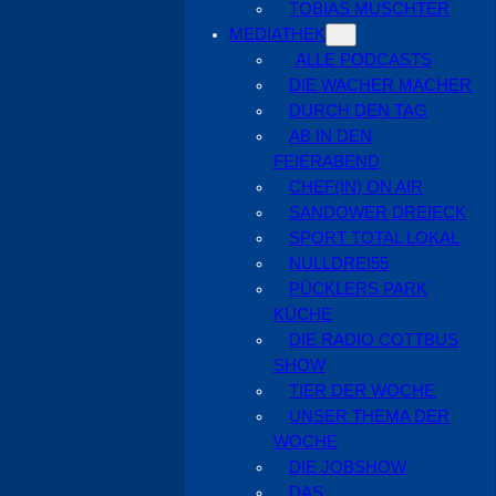
TOBIAS MUSCHTER
MEDIATHEK
ALLE PODCASTS
DIE WACHER MACHER
DURCH DEN TAG
AB IN DEN
FEIERABEND
CHEF(IN) ON AIR
SANDOWER DREIECK
SPORT TOTAL LOKAL
NULLDREI55
PÜCKLERS PARK
KÜCHE
DIE RADIO COTTBUS
SHOW
TIER DER WOCHE
UNSER THEMA DER
WOCHE
DIE JOBSHOW
DAS