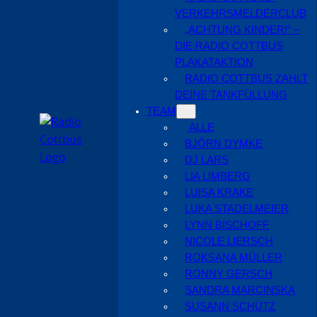
VERKEHRSMELDERCLUB
„ACHTUNG KINDER!“ –
DIE RADIO COTTBUS
PLAKATAKTION
RADIO COTTBUS ZAHLT
DEINE TANKFÜLLUNG
TEAM
ALLE
BJÖRN DYMKE
DJ LARS
LIA LIMBERG
LUISA KRAKE
LUKA STADELMEIER
LYNN BISCHOFF
NICOLE LIERSCH
ROKSANA MÜLLER
RONNY GERSCH
SANDRA MARCINSKA
SUSANN SCHÜTZ