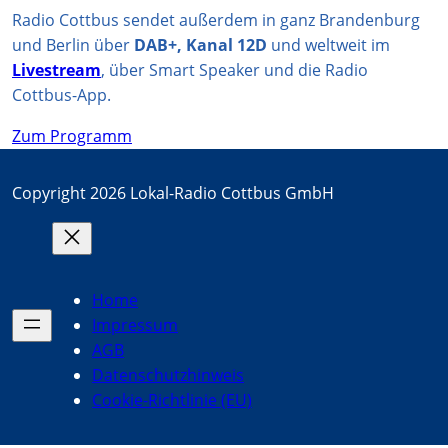
Radio Cottbus sendet außerdem in ganz Brandenburg
und Berlin über
DAB+, Kanal 12D
und weltweit im
Livestream
, über Smart Speaker und die Radio
Cottbus-App.
Zum Programm
Copyright 2026 Lokal-Radio Cottbus GmbH
Home
Impressum
AGB
Datenschutzhinweis
Cookie-Richtlinie (EU)