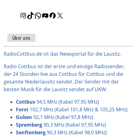
I
T
W
Y
F
X
n
i
h
o
a
s
k
a
u
c
t
T
t
T
e
Über uns
a
o
s
u
b
g
k
A
b
o
RadioCottbus.de ist das Newsportal für die Lausitz.
r
p
e
o
Radio Cottbus ist der erste und einzige Radiosender,
a
p
k
der 24 Stunden live aus Cottbus für Cottbus und die
m
gesamte Niederlausitz sendet. Der Sender mit der
besten Musik für die Lausitz sendet auf UKW:
Cottbus
94,5 MHz (Kabel 97,95 MHz)
Forst
102,7 MHz (Kabel 101,8 MHz & 105,25 MHz)
Guben
92,1 MHz (Kabel 97,8 MHz)
Spremberg
90,3 MHz (Kabel 97,95 MHz)
Senftenberg
90,3 MHz (Kabel 98,0 MHz)