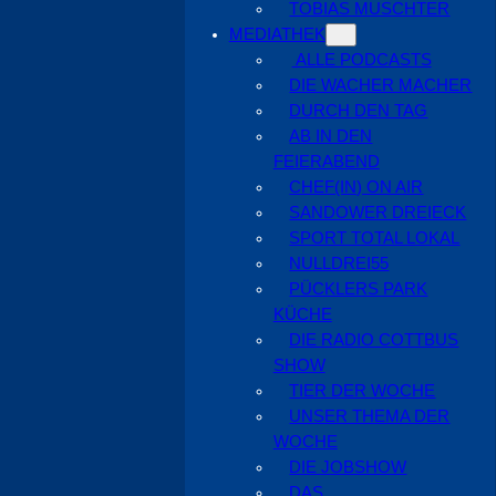
TOBIAS MUSCHTER
MEDIATHEK
ALLE PODCASTS
DIE WACHER MACHER
DURCH DEN TAG
AB IN DEN
FEIERABEND
CHEF(IN) ON AIR
SANDOWER DREIECK
SPORT TOTAL LOKAL
NULLDREI55
PÜCKLERS PARK
KÜCHE
DIE RADIO COTTBUS
SHOW
TIER DER WOCHE
UNSER THEMA DER
WOCHE
DIE JOBSHOW
DAS