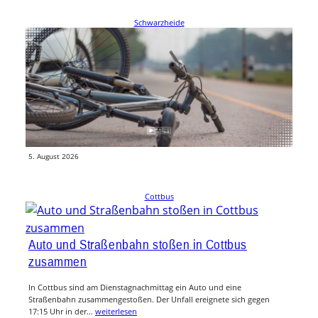
Schwarzheide
Lkw nimmt Fahrradfahrer die Vorfahrt: 47-
Jähriger stürzt bei Ausweichmanöver
In Schwarzheide ist ein Fahrradfahrer bei einem Verkehrsunfall verletzt
worden. Der Mann musste einem Lkw ausweichen und stürzte dabei.
Lkw…
weiterlesen
5. August 2026
Cottbus
Auto und Straßenbahn stoßen in Cottbus
zusammen
In Cottbus sind am Dienstagnachmittag ein Auto und eine
Straßenbahn zusammengestoßen. Der Unfall ereignete sich gegen
17:15 Uhr in der…
weiterlesen