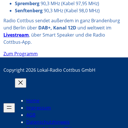
Spremberg
90,3 MHz (Kabel 97,95 MHz)
Senftenberg
90,3 MHz (Kabel 98,0 MHz)
Radio Cottbus sendet außerdem in ganz Brandenburg
und Berlin über
DAB+, Kanal 12D
und weltweit im
Livestream
, über Smart Speaker und die Radio
Cottbus-App.
Zum Programm
Copyright 2026 Lokal-Radio Cottbus GmbH
Home
Impressum
AGB
Datenschutzhinweis