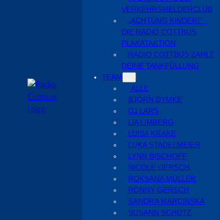
VERKEHRSMELDERCLUB
„ACHTUNG KINDER!“ –
DIE RADIO COTTBUS
PLAKATAKTION
RADIO COTTBUS ZAHLT
DEINE TANKFÜLLUNG
TEAM
ALLE
BJÖRN DYMKE
DJ LARS
LIA LIMBERG
LUISA KRAKE
LUKA STADELMEIER
LYNN BISCHOFF
NICOLE LIERSCH
ROKSANA MÜLLER
RONNY GERSCH
SANDRA MARCINSKA
SUSANN SCHÜTZ