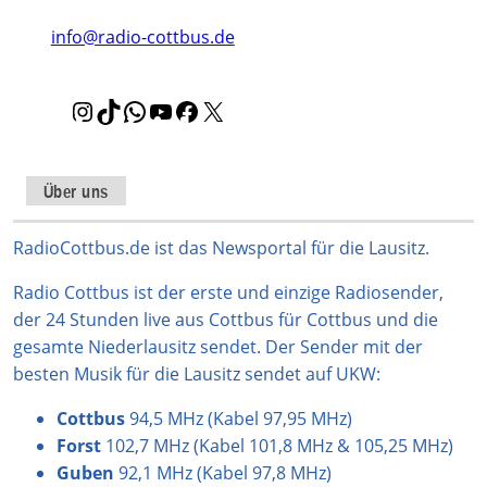
info@radio-cottbus.de
I
T
W
Y
F
X
n
i
h
o
a
s
k
a
u
c
t
T
t
T
e
Über uns
a
o
s
u
b
g
k
A
b
o
RadioCottbus.de ist das Newsportal für die Lausitz.
r
p
e
o
Radio Cottbus ist der erste und einzige Radiosender,
a
p
k
der 24 Stunden live aus Cottbus für Cottbus und die
m
gesamte Niederlausitz sendet. Der Sender mit der
besten Musik für die Lausitz sendet auf UKW:
Cottbus
94,5 MHz (Kabel 97,95 MHz)
Forst
102,7 MHz (Kabel 101,8 MHz & 105,25 MHz)
Guben
92,1 MHz (Kabel 97,8 MHz)