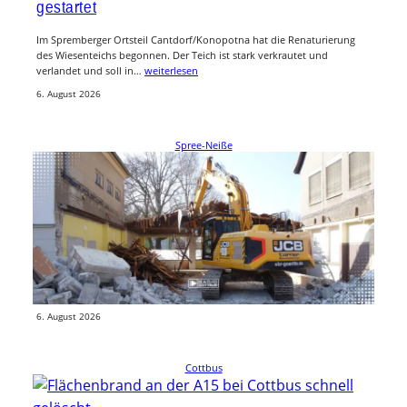
gestartet
Im Spremberger Ortsteil Cantdorf/Konopotna hat die Renaturierung
des Wiesenteichs begonnen. Der Teich ist stark verkrautet und
verlandet und soll in…
weiterlesen
6. August 2026
Spree-Neiße
Schulen im Amt Burg werden in den Ferien
modernisiert
Während die Kinder Sommerferien haben, wird an den Schulen im Amt
Burg (Spreewald) kräftig gearbeitet. In Briesen und Burg laufen…
weiterlesen
6. August 2026
Cottbus