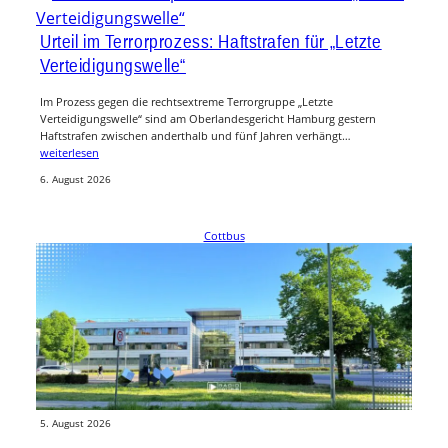
Urteil im Terrorprozess: Haftstrafen für „Letzte
Verteidigungswelle“
Im Prozess gegen die rechtsextreme Terrorgruppe „Letzte
Verteidigungswelle“ sind am Oberlandesgericht Hamburg gestern
Haftstrafen zwischen anderthalb und fünf Jahren verhängt…
weiterlesen
6. August 2026
Cottbus
CTK Poliklinik setzt auf KI: Hausarztpraxis baut
digitale Angebote aus
Die CTK Poliklinik in Cottbus treibt die Digitalisierung ihrer
hausärztlichen Praxis weiter voran. Künftig sollen Termine konsequent
über die Online-Plattform…
weiterlesen
5. August 2026