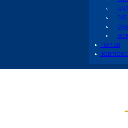
UN
DI
DA
SO
TOP 20
JOBTICK