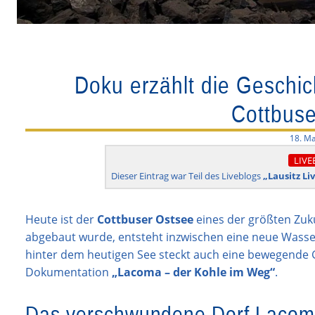
Doku erzählt die Geschi
Cottbuse
18. Ma
LIVE
Dieser Eintrag war Teil des Liveblogs
„Lausitz Li
Heute ist der
Cottbuser Ostsee
eines der größten Zuku
abgebaut wurde, entsteht inzwischen eine neue Wasse
hinter dem heutigen See steckt auch eine bewegende Ge
Dokumentation
„Lacoma – der Kohle im Weg“
.
Das verschwundene Dorf Laco