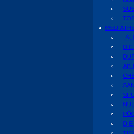
SU
TO
MEDIATH
AL
DI
DU
AB 
CHE
SA
SPO
NUL
PÜ
DIE
TI