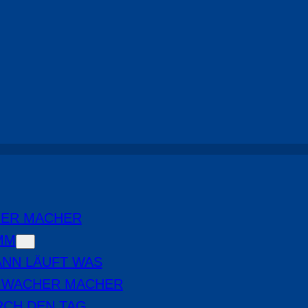
Die Wacher Macher
, 
Highlights
HER MACHER
MM
NN LÄUFT WAS
E WACHER MACHER
RCH DEN TAG