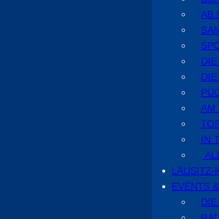
AB 
SA
SPO
DI
DIE
PÜ
AM
TOP
IN 
AL
LAUSITZ
EVENTS &
DIE
RA