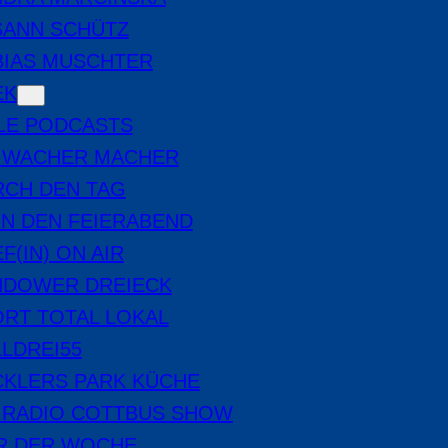
SANN SCHÜTZ
BIAS MUSCHTER
EK
LE PODCASTS
E WACHER MACHER
RCH DEN TAG
IN DEN FEIERABEND
F(IN) ON AIR
NDOWER DREIECK
RT TOTAL LOKAL
LDREI55
CKLERS PARK KÜCHE
 RADIO COTTBUS SHOW
ER DER WOCHE