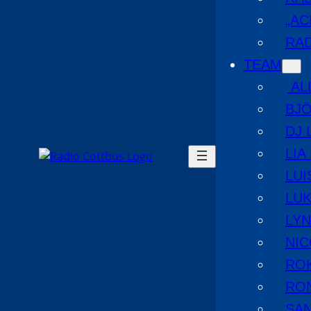
„AC
RAD
TEAM
AL
BJ
DJ 
LIA
LUI
LUK
LYN
NIC
RO
RO
SA