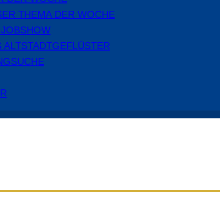
SER THEMA DER WOCHE
E JOBSHOW
S ALTSTADTGEFLÜSTER
NGSUCHE
ER
Aus dem Radio Cottbus Programm