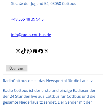
Straße der Jugend 54, 03050 Cottbus
+49 355 48 39 94 5
info@radio-cottbus.de
I
T
W
Y
F
X
n
i
h
o
a
s
k
a
u
c
t
T
t
T
e
Über uns
a
o
s
u
b
g
k
A
b
o
RadioCottbus.de ist das Newsportal für die Lausitz.
r
p
e
o
Radio Cottbus ist der erste und einzige Radiosender,
a
p
k
der 24 Stunden live aus Cottbus für Cottbus und die
m
gesamte Niederlausitz sendet. Der Sender mit der