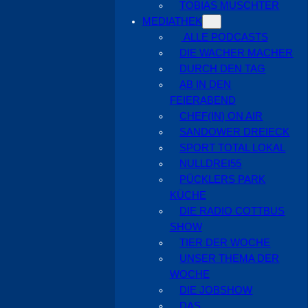
TOBIAS MUSCHTER
MEDIATHEK
ALLE PODCASTS
DIE WACHER MACHER
DURCH DEN TAG
AB IN DEN
FEIERABEND
CHEF(IN) ON AIR
SANDOWER DREIECK
SPORT TOTAL LOKAL
NULLDREI55
PÜCKLERS PARK
KÜCHE
DIE RADIO COTTBUS
SHOW
TIER DER WOCHE
UNSER THEMA DER
WOCHE
DIE JOBSHOW
DAS