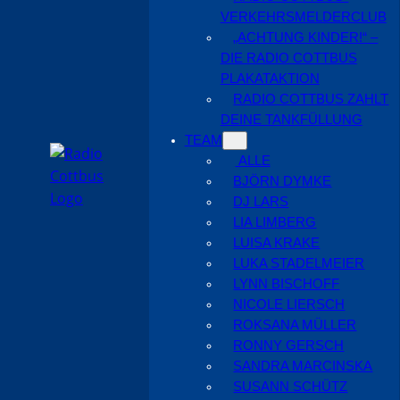
VERKEHRSMELDERCLUB
„ACHTUNG KINDER!“ –
DIE RADIO COTTBUS
PLAKATAKTION
RADIO COTTBUS ZAHLT
DEINE TANKFÜLLUNG
TEAM
ALLE
BJÖRN DYMKE
DJ LARS
LIA LIMBERG
LUISA KRAKE
LUKA STADELMEIER
LYNN BISCHOFF
NICOLE LIERSCH
ROKSANA MÜLLER
RONNY GERSCH
SANDRA MARCINSKA
SUSANN SCHÜTZ