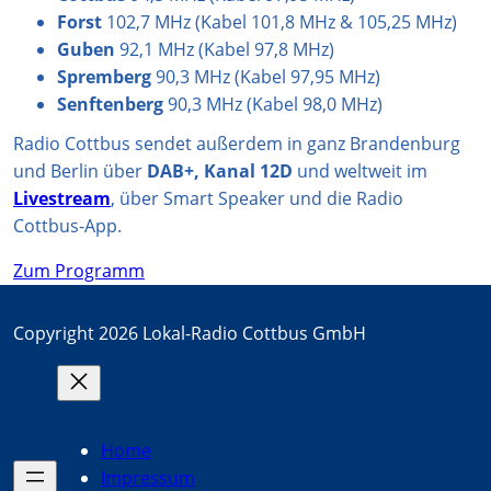
Forst
102,7 MHz (Kabel 101,8 MHz & 105,25 MHz)
Guben
92,1 MHz (Kabel 97,8 MHz)
Spremberg
90,3 MHz (Kabel 97,95 MHz)
Senftenberg
90,3 MHz (Kabel 98,0 MHz)
Radio Cottbus sendet außerdem in ganz Brandenburg
und Berlin über
DAB+, Kanal 12D
und weltweit im
Livestream
, über Smart Speaker und die Radio
Cottbus-App.
Zum Programm
Copyright 2026 Lokal-Radio Cottbus GmbH
Home
Impressum