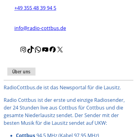
+49 355 48 39 94 5
info@radio-cottbus.de
I
T
W
Y
F
X
n
i
h
o
a
s
k
a
u
c
t
T
t
T
e
Über uns
a
o
s
u
b
g
k
A
b
o
RadioCottbus.de ist das Newsportal für die Lausitz.
r
p
e
o
Radio Cottbus ist der erste und einzige Radiosender,
a
p
k
der 24 Stunden live aus Cottbus für Cottbus und die
m
gesamte Niederlausitz sendet. Der Sender mit der
besten Musik für die Lausitz sendet auf UKW:
Cottbus
94,5 MHz (Kabel 97,95 MHz)