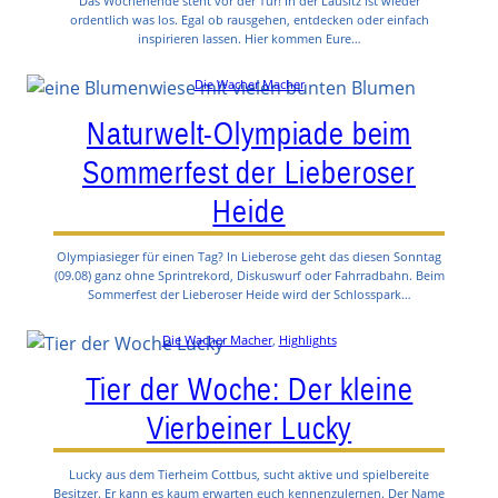
Das Wochenende steht vor der Tür! In der Lausitz ist wieder
ordentlich was los. Egal ob rausgehen, entdecken oder einfach
inspirieren lassen. Hier kommen Eure…
Die Wacher Macher
Naturwelt-Olympiade beim
Sommerfest der Lieberoser
Heide
Olympiasieger für einen Tag? In Lieberose geht das diesen Sonntag
(09.08) ganz ohne Sprintrekord, Diskuswurf oder Fahrradbahn. Beim
Sommerfest der Lieberoser Heide wird der Schlosspark…
Die Wacher Macher
, 
Highlights
Tier der Woche: Der kleine
Vierbeiner Lucky
Lucky aus dem Tierheim Cottbus, sucht aktive und spielbereite
Besitzer. Er kann es kaum erwarten euch kennenzulernen. Der Name