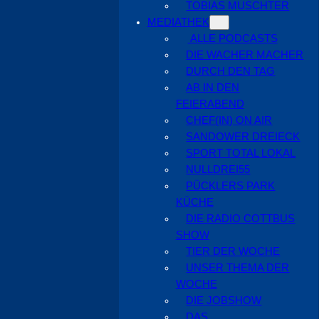
TOBIAS MUSCHTER
MEDIATHEK
ALLE PODCASTS
DIE WACHER MACHER
DURCH DEN TAG
AB IN DEN
FEIERABEND
CHEF(IN) ON AIR
SANDOWER DREIECK
SPORT TOTAL LOKAL
NULLDREI55
PÜCKLERS PARK
KÜCHE
DIE RADIO COTTBUS
SHOW
TIER DER WOCHE
UNSER THEMA DER
WOCHE
DIE JOBSHOW
DAS