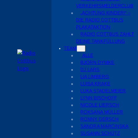
VERKEHRSMELDERCLUB
„ACHTUNG KINDER!“ –
DIE RADIO COTTBUS
PLAKATAKTION
RADIO COTTBUS ZAHLT
DEINE TANKFÜLLUNG
TEAM
ALLE
BJÖRN DYMKE
DJ LARS
LIA LIMBERG
LUISA KRAKE
LUKA STADELMEIER
LYNN BISCHOFF
NICOLE LIERSCH
ROKSANA MÜLLER
RONNY GERSCH
SANDRA MARCINSKA
SUSANN SCHÜTZ