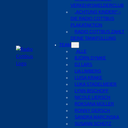
VERKEHRSMELDERCLUB
„ACHTUNG KINDER!“ –
DIE RADIO COTTBUS
PLAKATAKTION
RADIO COTTBUS ZAHLT
DEINE TANKFÜLLUNG
TEAM
ALLE
BJÖRN DYMKE
DJ LARS
LIA LIMBERG
LUISA KRAKE
LUKA STADELMEIER
LYNN BISCHOFF
NICOLE LIERSCH
ROKSANA MÜLLER
RONNY GERSCH
SANDRA MARCINSKA
SUSANN SCHÜTZ