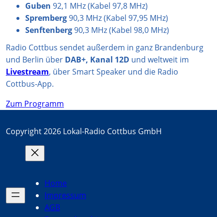
Guben
92,1 MHz (Kabel 97,8 MHz)
Spremberg
90,3 MHz (Kabel 97,95 MHz)
Senftenberg
90,3 MHz (Kabel 98,0 MHz)
Radio Cottbus sendet außerdem in ganz Brandenburg
und Berlin über
DAB+, Kanal 12D
und weltweit im
Livestream
, über Smart Speaker und die Radio
Cottbus-App.
Zum Programm
Copyright 2026 Lokal-Radio Cottbus GmbH
Home
Impressum
AGB