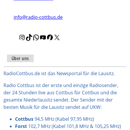
info@radio-cottbus.de
I
T
W
Y
F
X
n
i
h
o
a
s
k
a
u
c
t
T
t
T
e
Über uns
a
o
s
u
b
g
k
A
b
o
RadioCottbus.de ist das Newsportal für die Lausitz.
r
p
e
o
Radio Cottbus ist der erste und einzige Radiosender,
a
p
k
der 24 Stunden live aus Cottbus für Cottbus und die
m
gesamte Niederlausitz sendet. Der Sender mit der
besten Musik für die Lausitz sendet auf UKW:
Cottbus
94,5 MHz (Kabel 97,95 MHz)
Forst
102,7 MHz (Kabel 101,8 MHz & 105,25 MHz)