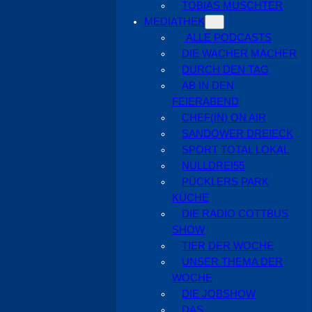
TOBIAS MUSCHTER
MEDIATHEK
ALLE PODCASTS
DIE WACHER MACHER
DURCH DEN TAG
AB IN DEN
FEIERABEND
CHEF(IN) ON AIR
SANDOWER DREIECK
SPORT TOTAL LOKAL
NULLDREI55
PÜCKLERS PARK
KÜCHE
DIE RADIO COTTBUS
SHOW
TIER DER WOCHE
UNSER THEMA DER
WOCHE
DIE JOBSHOW
DAS