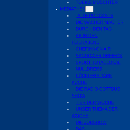
TOBIAS MUSCHTER
MEDIATHEK
ALLE PODCASTS
DIE WACHER MACHER
DURCH DEN TAG
AB IN DEN
FEIERABEND
CHEF(IN) ON AIR
SANDOWER DREIECK
SPORT TOTAL LOKAL
NULLDREI55
PÜCKLERS PARK
KÜCHE
DIE RADIO COTTBUS
SHOW
TIER DER WOCHE
UNSER THEMA DER
WOCHE
DIE JOBSHOW
DAS