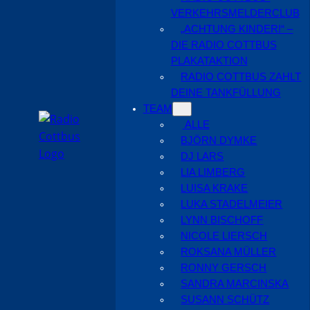
VERKEHRSMELDERCLUB
„ACHTUNG KINDER!“ –
DIE RADIO COTTBUS
PLAKATAKTION
RADIO COTTBUS ZAHLT
DEINE TANKFÜLLUNG
TEAM
ALLE
BJÖRN DYMKE
DJ LARS
LIA LIMBERG
LUISA KRAKE
LUKA STADELMEIER
LYNN BISCHOFF
NICOLE LIERSCH
ROKSANA MÜLLER
RONNY GERSCH
SANDRA MARCINSKA
SUSANN SCHÜTZ