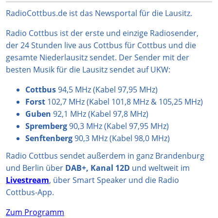
a
o
s
u
b
g
k
A
b
o
RadioCottbus.de ist das Newsportal für die Lausitz.
r
p
e
o
Radio Cottbus ist der erste und einzige Radiosender,
a
p
k
der 24 Stunden live aus Cottbus für Cottbus und die
m
gesamte Niederlausitz sendet. Der Sender mit der
besten Musik für die Lausitz sendet auf UKW:
Cottbus
94,5 MHz (Kabel 97,95 MHz)
Forst
102,7 MHz (Kabel 101,8 MHz & 105,25 MHz)
Guben
92,1 MHz (Kabel 97,8 MHz)
Spremberg
90,3 MHz (Kabel 97,95 MHz)
Senftenberg
90,3 MHz (Kabel 98,0 MHz)
Radio Cottbus sendet außerdem in ganz Brandenburg
und Berlin über
DAB+, Kanal 12D
und weltweit im
Livestream
, über Smart Speaker und die Radio
Cottbus-App.
Zum Programm