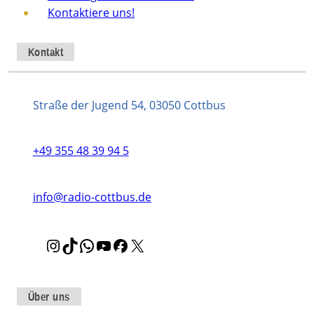
Kontaktiere uns!
Kontakt
Straße der Jugend 54, 03050 Cottbus
+49 355 48 39 94 5
info@radio-cottbus.de
I
T
W
Y
F
X
n
i
h
o
a
s
k
a
u
c
t
T
t
T
e
Über uns