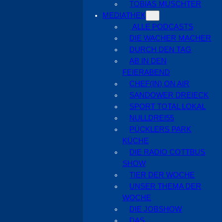
TOBIAS MUSCHTER
MEDIATHEK
ALLE PODCASTS
DIE WACHER MACHER
DURCH DEN TAG
AB IN DEN
FEIERABEND
CHEF(IN) ON AIR
SANDOWER DREIECK
SPORT TOTAL LOKAL
NULLDREI55
PÜCKLERS PARK
KÜCHE
DIE RADIO COTTBUS
SHOW
TIER DER WOCHE
UNSER THEMA DER
WOCHE
DIE JOBSHOW
DAS