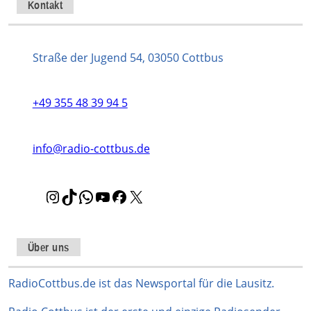
Kontakt
Straße der Jugend 54, 03050 Cottbus
+49 355 48 39 94 5
info@radio-cottbus.de
I
T
W
Y
F
X
n
i
h
o
a
s
k
a
u
c
t
T
t
T
e
Über uns
a
o
s
u
b
g
k
A
b
o
RadioCottbus.de ist das Newsportal für die Lausitz.
r
p
e
o