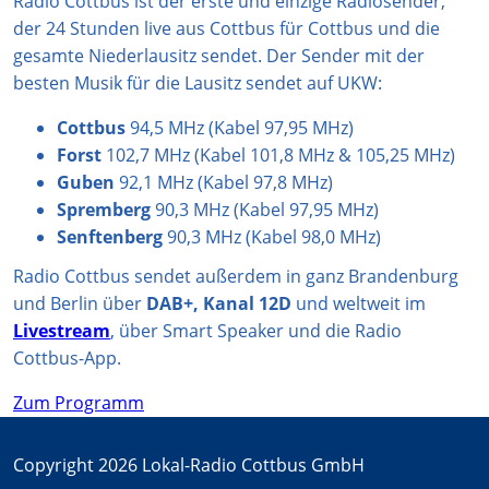
Radio Cottbus ist der erste und einzige Radiosender,
a
p
k
der 24 Stunden live aus Cottbus für Cottbus und die
m
gesamte Niederlausitz sendet. Der Sender mit der
besten Musik für die Lausitz sendet auf UKW:
Cottbus
94,5 MHz (Kabel 97,95 MHz)
Forst
102,7 MHz (Kabel 101,8 MHz & 105,25 MHz)
Guben
92,1 MHz (Kabel 97,8 MHz)
Spremberg
90,3 MHz (Kabel 97,95 MHz)
Senftenberg
90,3 MHz (Kabel 98,0 MHz)
Radio Cottbus sendet außerdem in ganz Brandenburg
und Berlin über
DAB+, Kanal 12D
und weltweit im
Livestream
, über Smart Speaker und die Radio
Cottbus-App.
Zum Programm
Copyright 2026 Lokal-Radio Cottbus GmbH