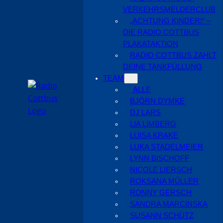
VERKEHRSMELDERCLUB
„ACHTUNG KINDER!“ –
DIE RADIO COTTBUS
PLAKATAKTION
RADIO COTTBUS ZAHLT
DEINE TANKFÜLLUNG
TEAM
ALLE
BJÖRN DYMKE
DJ LARS
LIA LIMBERG
LUISA KRAKE
LUKA STADELMEIER
LYNN BISCHOFF
NICOLE LIERSCH
ROKSANA MÜLLER
RONNY GERSCH
SANDRA MARCINSKA
SUSANN SCHÜTZ