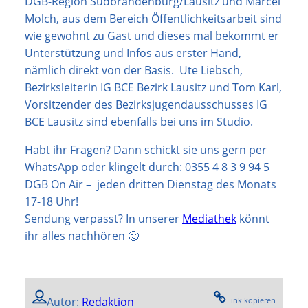
DGB-Region Südbrandenburg/Lausitz und Marcel
Molch, aus dem Bereich Öffentlichkeitsarbeit sind
wie gewohnt zu Gast und dieses mal bekommt er
Unterstützung und Infos aus erster Hand,
nämlich direkt von der Basis. Ute Liebsch,
Bezirksleiterin IG BCE Bezirk Lausitz und Tom Karl,
Vorsitzender des Bezirksjugendausschusses IG
BCE Lausitz sind ebenfalls bei uns im Studio.
Habt ihr Fragen? Dann schickt sie uns gern per
WhatsApp oder klingelt durch: 0355 4 8 3 9 94 5
DGB On Air – jeden dritten Dienstag des Monats
17-18 Uhr!
Sendung verpasst? In unserer
Mediathek
könnt
ihr alles nachhören 🙂
Autor:
Redaktion
Link kopieren