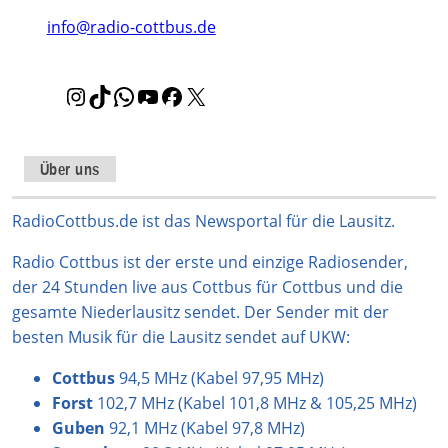
info@radio-cottbus.de
I
T
W
Y
F
X
n
i
h
o
a
s
k
a
u
c
t
T
t
T
e
Über uns
a
o
s
u
b
g
k
A
b
o
RadioCottbus.de ist das Newsportal für die Lausitz.
r
p
e
o
Radio Cottbus ist der erste und einzige Radiosender,
a
p
k
der 24 Stunden live aus Cottbus für Cottbus und die
m
gesamte Niederlausitz sendet. Der Sender mit der
besten Musik für die Lausitz sendet auf UKW:
Cottbus
94,5 MHz (Kabel 97,95 MHz)
Forst
102,7 MHz (Kabel 101,8 MHz & 105,25 MHz)
Guben
92,1 MHz (Kabel 97,8 MHz)