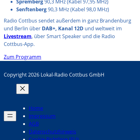
Spremberg
90,3 MHz (Kabel 97,95 MHz)
Senftenberg
90,3 MHz (Kabel 98,0 MHz)
Radio Cottbus sendet außerdem in ganz Brandenburg
und Berlin über
DAB+, Kanal 12D
und weltweit im
Livestream
, über Smart Speaker und die Radio
Cottbus-App.
Zum Programm
Copyright 2026 Lokal-Radio Cottbus GmbH
Home
Impressum
AGB
Datenschutzhinweis
Cookie-Richtlinie (EU)