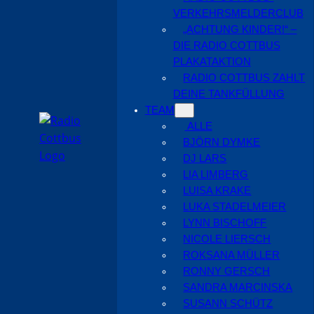
VERKEHRSMELDERCLUB
„ACHTUNG KINDER!“ –
DIE RADIO COTTBUS
PLAKATAKTION
RADIO COTTBUS ZAHLT
DEINE TANKFÜLLUNG
TEAM
ALLE
BJÖRN DYMKE
DJ LARS
LIA LIMBERG
LUISA KRAKE
LUKA STADELMEIER
LYNN BISCHOFF
NICOLE LIERSCH
ROKSANA MÜLLER
RONNY GERSCH
SANDRA MARCINSKA
SUSANN SCHÜTZ