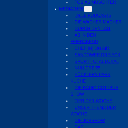
TOBIAS MUSCHTER
MEDIATHEK
ALLE PODCASTS
DIE WACHER MACHER
DURCH DEN TAG
AB IN DEN
FEIERABEND
CHEF(IN) ON AIR
SANDOWER DREIECK
SPORT TOTAL LOKAL
NULLDREI55
PÜCKLERS PARK
KÜCHE
DIE RADIO COTTBUS
SHOW
TIER DER WOCHE
UNSER THEMA DER
WOCHE
DIE JOBSHOW
DAS