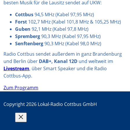
besten Musik für die Lausitz sendet auf UKW:
Cottbus
94,5 MHz (Kabel 97,95 MHz)
Forst
102,7 MHz (Kabel 101,8 MHz & 105,25 MHz)
Guben
92,1 MHz (Kabel 97,8 MHz)
Spremberg
90,3 MHz (Kabel 97,95 MHz)
Senftenberg
90,3 MHz (Kabel 98,0 MHz)
Radio Cottbus sendet außerdem in ganz Brandenburg
und Berlin über
DAB+, Kanal 12D
und weltweit im
Livestream
, über Smart Speaker und die Radio
Cottbus-App.
Zum Programm
Copyright 2026 Lokal-Radio Cottbus GmbH