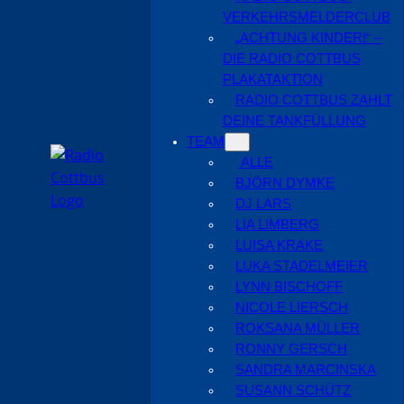
VERKEHRSMELDERCLUB
„ACHTUNG KINDER!“ –
DIE RADIO COTTBUS
PLAKATAKTION
RADIO COTTBUS ZAHLT
DEINE TANKFÜLLUNG
TEAM
ALLE
BJÖRN DYMKE
DJ LARS
LIA LIMBERG
LUISA KRAKE
LUKA STADELMEIER
LYNN BISCHOFF
NICOLE LIERSCH
ROKSANA MÜLLER
RONNY GERSCH
SANDRA MARCINSKA
SUSANN SCHÜTZ