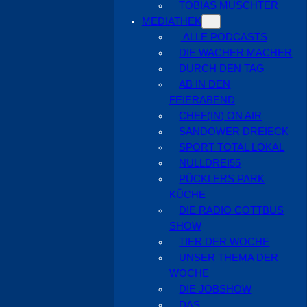
TOBIAS MUSCHTER
MEDIATHEK
ALLE PODCASTS
DIE WACHER MACHER
DURCH DEN TAG
AB IN DEN
FEIERABEND
CHEF(IN) ON AIR
SANDOWER DREIECK
SPORT TOTAL LOKAL
NULLDREI55
PÜCKLERS PARK
KÜCHE
DIE RADIO COTTBUS
SHOW
TIER DER WOCHE
UNSER THEMA DER
WOCHE
DIE JOBSHOW
DAS