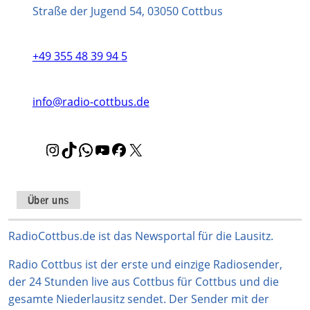
Straße der Jugend 54, 03050 Cottbus
+49 355 48 39 94 5
info@radio-cottbus.de
I
T
W
Y
F
X
n
i
h
o
a
s
k
a
u
c
t
T
t
T
e
Über uns
a
o
s
u
b
g
k
A
b
o
RadioCottbus.de ist das Newsportal für die Lausitz.
r
p
e
o
Radio Cottbus ist der erste und einzige Radiosender,
a
p
k
der 24 Stunden live aus Cottbus für Cottbus und die
m
gesamte Niederlausitz sendet. Der Sender mit der