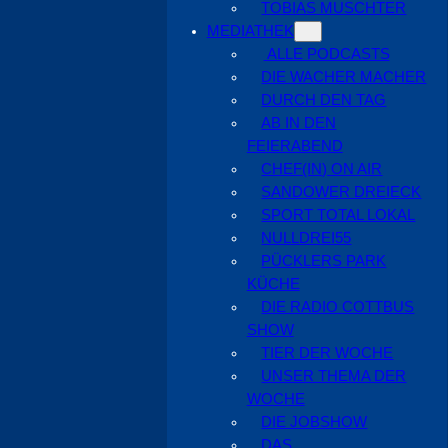
TOBIAS MUSCHTER
MEDIATHEK
ALLE PODCASTS
DIE WACHER MACHER
DURCH DEN TAG
AB IN DEN
FEIERABEND
CHEF(IN) ON AIR
SANDOWER DREIECK
SPORT TOTAL LOKAL
NULLDREI55
PÜCKLERS PARK
KÜCHE
DIE RADIO COTTBUS
SHOW
TIER DER WOCHE
UNSER THEMA DER
WOCHE
DIE JOBSHOW
DAS