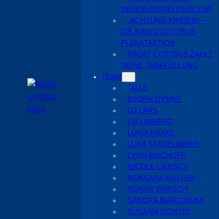
VERKEHRSMELDERCLUB
„ACHTUNG KINDER!“ –
DIE RADIO COTTBUS
PLAKATAKTION
RADIO COTTBUS ZAHLT
DEINE TANKFÜLLUNG
TEAM
ALLE
BJÖRN DYMKE
DJ LARS
LIA LIMBERG
LUISA KRAKE
LUKA STADELMEIER
LYNN BISCHOFF
NICOLE LIERSCH
ROKSANA MÜLLER
RONNY GERSCH
SANDRA MARCINSKA
SUSANN SCHÜTZ