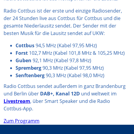
r
p
e
o
Radio Cottbus ist der erste und einzige Radiosender,
a
p
k
der 24 Stunden live aus Cottbus für Cottbus und die
m
gesamte Niederlausitz sendet. Der Sender mit der
besten Musik für die Lausitz sendet auf UKW:
Cottbus
94,5 MHz (Kabel 97,95 MHz)
Forst
102,7 MHz (Kabel 101,8 MHz & 105,25 MHz)
Guben
92,1 MHz (Kabel 97,8 MHz)
Spremberg
90,3 MHz (Kabel 97,95 MHz)
Senftenberg
90,3 MHz (Kabel 98,0 MHz)
Radio Cottbus sendet außerdem in ganz Brandenburg
und Berlin über
DAB+, Kanal 12D
und weltweit im
Livestream
, über Smart Speaker und die Radio
Cottbus-App.
Zum Programm