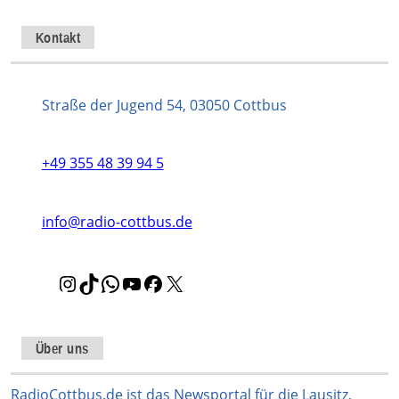
Kontakt
Straße der Jugend 54, 03050 Cottbus
+49 355 48 39 94 5
info@radio-cottbus.de
I
T
W
Y
F
X
n
i
h
o
a
s
k
a
u
c
t
T
t
T
e
Über uns
a
o
s
u
b
g
k
A
b
o
RadioCottbus.de ist das Newsportal für die Lausitz.