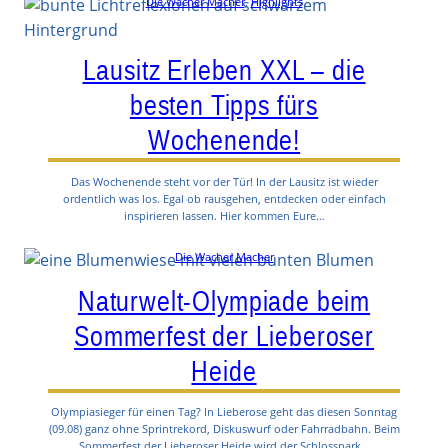
Die Wacher Macher
, 
Highlights
Lausitz Erleben XXL – die
besten Tipps fürs
Wochenende!
Das Wochenende steht vor der Tür! In der Lausitz ist wieder
ordentlich was los. Egal ob rausgehen, entdecken oder einfach
inspirieren lassen. Hier kommen Eure…
Die Wacher Macher
Naturwelt-Olympiade beim
Sommerfest der Lieberoser
Heide
Olympiasieger für einen Tag? In Lieberose geht das diesen Sonntag
(09.08) ganz ohne Sprintrekord, Diskuswurf oder Fahrradbahn. Beim
Sommerfest der Lieberoser Heide wird der Schlosspark…