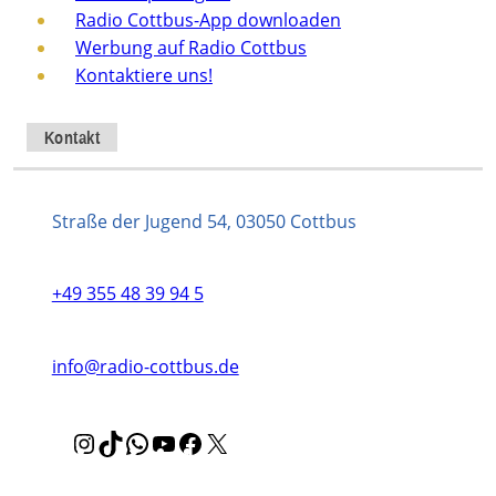
Radio Cottbus-App downloaden
Werbung auf Radio Cottbus
Kontaktiere uns!
Kontakt
Straße der Jugend 54, 03050 Cottbus
+49 355 48 39 94 5
info@radio-cottbus.de
I
T
W
Y
F
X
n
i
h
o
a