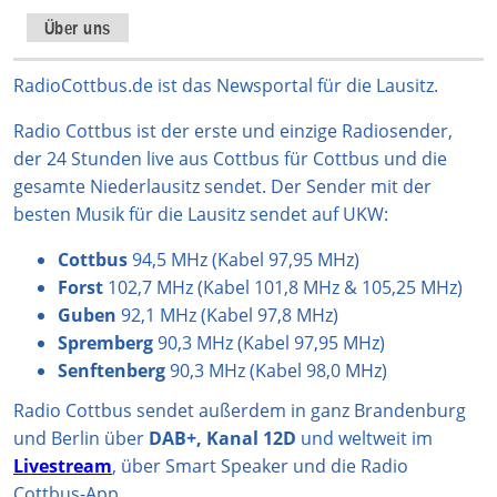
s
k
a
u
c
t
T
t
T
e
Über uns
a
o
s
u
b
g
k
A
b
o
RadioCottbus.de ist das Newsportal für die Lausitz.
r
p
e
o
Radio Cottbus ist der erste und einzige Radiosender,
a
p
k
der 24 Stunden live aus Cottbus für Cottbus und die
m
gesamte Niederlausitz sendet. Der Sender mit der
besten Musik für die Lausitz sendet auf UKW:
Cottbus
94,5 MHz (Kabel 97,95 MHz)
Forst
102,7 MHz (Kabel 101,8 MHz & 105,25 MHz)
Guben
92,1 MHz (Kabel 97,8 MHz)
Spremberg
90,3 MHz (Kabel 97,95 MHz)
Senftenberg
90,3 MHz (Kabel 98,0 MHz)
Radio Cottbus sendet außerdem in ganz Brandenburg
und Berlin über
DAB+, Kanal 12D
und weltweit im
Livestream
, über Smart Speaker und die Radio
Cottbus-App.