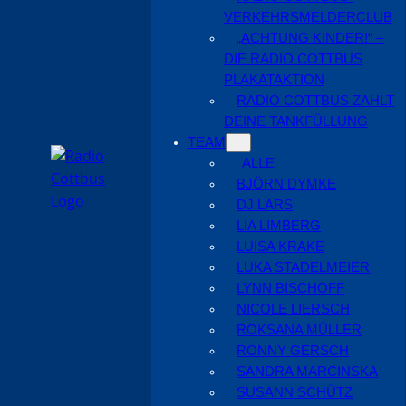
VERKEHRSMELDERCLUB
„ACHTUNG KINDER!“ –
DIE RADIO COTTBUS
PLAKATAKTION
RADIO COTTBUS ZAHLT
DEINE TANKFÜLLUNG
TEAM
ALLE
BJÖRN DYMKE
DJ LARS
LIA LIMBERG
LUISA KRAKE
LUKA STADELMEIER
LYNN BISCHOFF
NICOLE LIERSCH
ROKSANA MÜLLER
RONNY GERSCH
SANDRA MARCINSKA
SUSANN SCHÜTZ