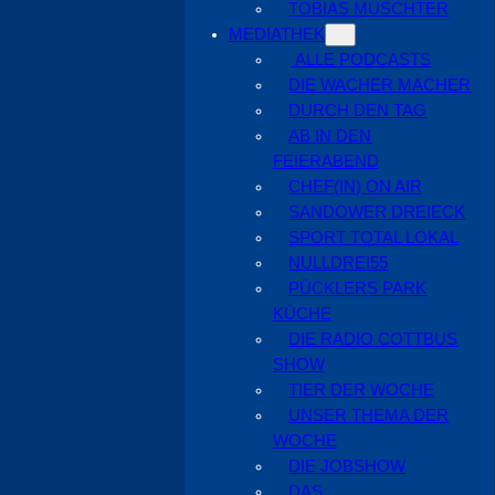
TOBIAS MUSCHTER
MEDIATHEK
ALLE PODCASTS
DIE WACHER MACHER
DURCH DEN TAG
AB IN DEN
FEIERABEND
CHEF(IN) ON AIR
SANDOWER DREIECK
SPORT TOTAL LOKAL
NULLDREI55
PÜCKLERS PARK
KÜCHE
DIE RADIO COTTBUS
SHOW
TIER DER WOCHE
UNSER THEMA DER
WOCHE
DIE JOBSHOW
DAS